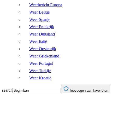
Weerbericht Europa
Weer België
Weer Spanje
Weer Frankrijk
Weer Duitsland
Weer Italië
Weer Oostenrijk
Weer Griekenland
Weer Portugal
Weer Turkije
Weer Kroatië
search
Toevoegen aan favorieten