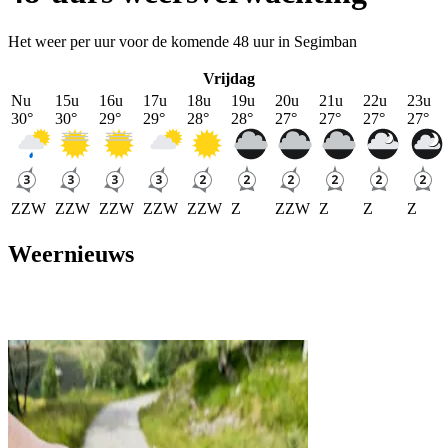
Het weer per uur voor de komende 48 uur in Segimban
Vrijdag
Nu
15u
16u
17u
18u
19u
20u
21u
22u
23u
30
°
30
°
29
°
29
°
28
°
28
°
27
°
27
°
27
°
27
°
ZZW
ZZW
ZZW
ZZW
ZZW
Z
ZZW
Z
Z
Z
Weernieuws