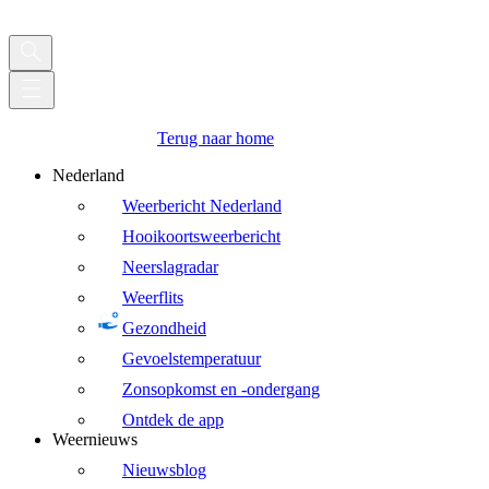
Terug naar home
Nederland
Weerbericht Nederland
Hooikoortsweerbericht
Neerslagradar
Weerflits
Gezondheid
Gevoelstemperatuur
Zonsopkomst en -ondergang
Ontdek de app
Weernieuws
Nieuwsblog