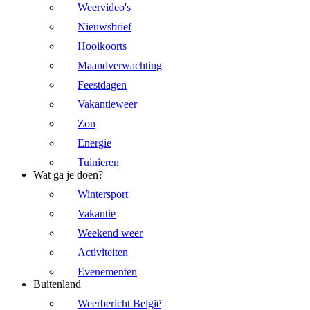
Weervideo's
Nieuwsbrief
Hooikoorts
Maandverwachting
Feestdagen
Vakantieweer
Zon
Energie
Tuinieren
Wat ga je doen?
Wintersport
Vakantie
Weekend weer
Activiteiten
Evenementen
Buitenland
Weerbericht België