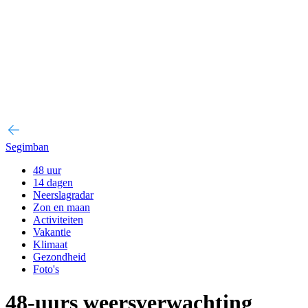
Segimban
48 uur
14 dagen
Neerslagradar
Zon en maan
Activiteiten
Vakantie
Klimaat
Gezondheid
Foto's
48-uurs weersverwachting