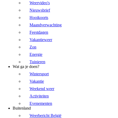
Weervideo's
Nieuwsbrief
Hooikoorts
Maandverwachting
Feestdagen
Vakantieweer
Zon
Energie
Tuinieren
Wat ga je doen?
Wintersport
Vakantie
Weekend weer
Activiteiten
Evenementen
Buitenland
Weerbericht België