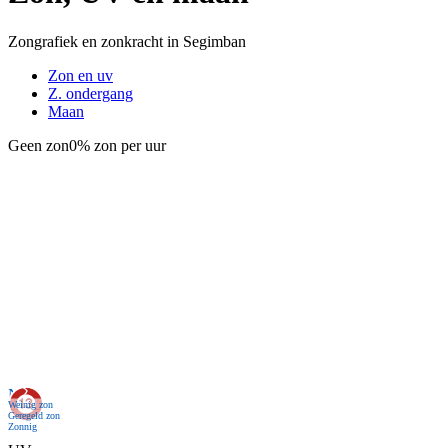
Zongrafiek en zonkracht in Segimban
Zon en uv
Z. ondergang
Maan
Geen zon
0% zon per uur
Nu
Weinig zon
Geregeld zon
Zonnig