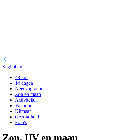
Segimban
48 uur
14 dagen
Neerslagradar
Zon en maan
Activiteiten
Vakantie
Klimaat
Gezondheid
Foto's
Zon, UV en maan