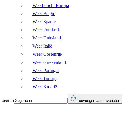
Weerbericht Europa
Weer België
Weer Spanje
Weer Frankrijk
Weer Duitsland
Weer Italië
Weer Oostenrijk
Weer Griekenland
Weer Portugal
Weer Turkije
Weer Kroatië
search
Toevoegen aan favorieten