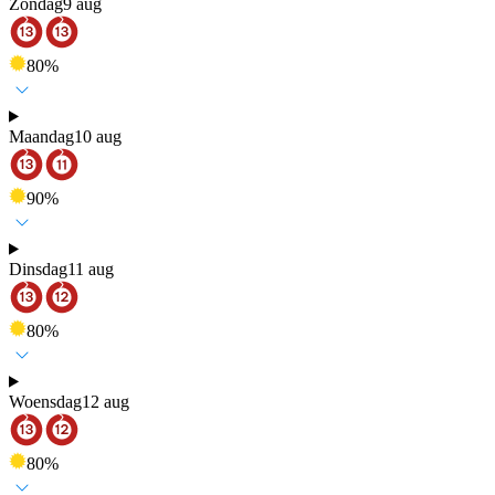
Zondag
9 aug
80
%
Maandag
10 aug
90
%
Dinsdag
11 aug
80
%
Woensdag
12 aug
80
%