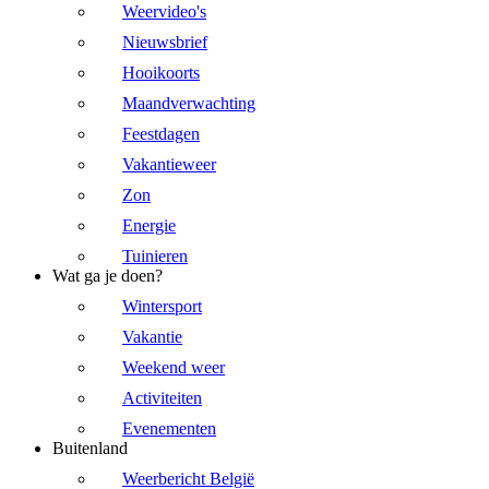
Weervideo's
Nieuwsbrief
Hooikoorts
Maandverwachting
Feestdagen
Vakantieweer
Zon
Energie
Tuinieren
Wat ga je doen?
Wintersport
Vakantie
Weekend weer
Activiteiten
Evenementen
Buitenland
Weerbericht België