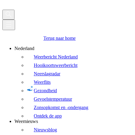
Terug naar home
Nederland
Weerbericht Nederland
Hooikoortsweerbericht
Neerslagradar
Weerflits
Gezondheid
Gevoelstemperatuur
Zonsopkomst en -ondergang
Ontdek de app
Weernieuws
Nieuwsblog