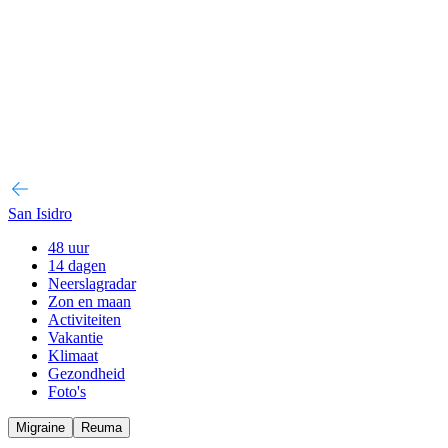
San Isidro
48 uur
14 dagen
Neerslagradar
Zon en maan
Activiteiten
Vakantie
Klimaat
Gezondheid
Foto's
Migraine
Reuma