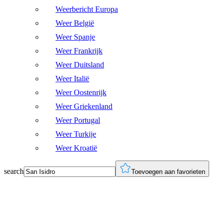
Weerbericht Europa
Weer België
Weer Spanje
Weer Frankrijk
Weer Duitsland
Weer Italië
Weer Oostenrijk
Weer Griekenland
Weer Portugal
Weer Turkije
Weer Kroatië
search
Toevoegen aan favorieten