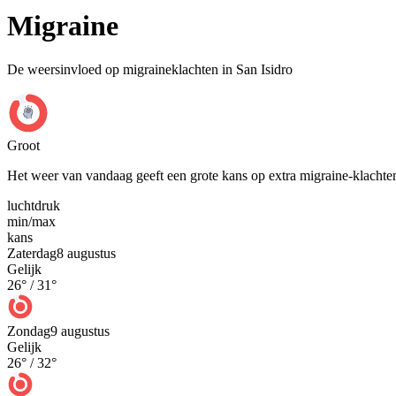
Migraine
De weersinvloed op migraineklachten in San Isidro
Groot
Het weer van vandaag geeft een grote kans op extra migraine-klachte
luchtdruk
min
/
max
kans
Zaterdag
8 augustus
Gelijk
26
° /
31
°
Zondag
9 augustus
Gelijk
26
° /
32
°