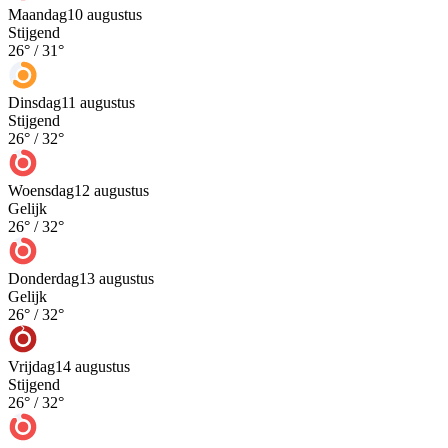
Maandag
10 augustus
Stijgend
26
° /
31
°
Dinsdag
11 augustus
Stijgend
26
° /
32
°
Woensdag
12 augustus
Gelijk
26
° /
32
°
Donderdag
13 augustus
Gelijk
26
° /
32
°
Vrijdag
14 augustus
Stijgend
26
° /
32
°