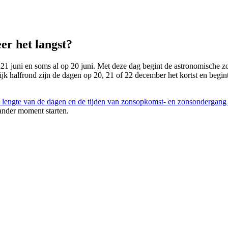
er het langst?
 21 juni en soms al op 20 juni. Met deze dag begint de astronomische zom
lijk halfrond zijn de dagen op 20, 21 of 22 december het kortst en begin
 lengte van de dagen en de tijden van zonsopkomst- en zonsondergang
ander moment starten.