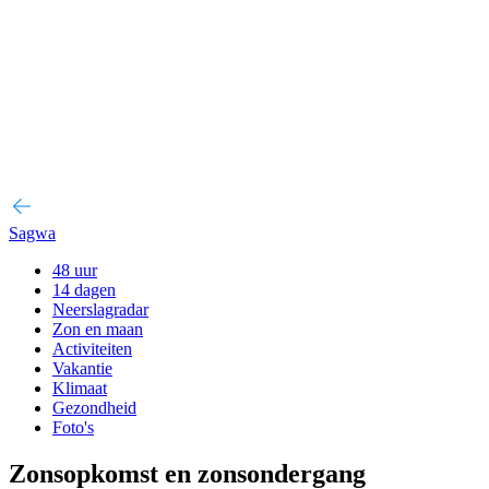
Sagwa
48 uur
14 dagen
Neerslagradar
Zon en maan
Activiteiten
Vakantie
Klimaat
Gezondheid
Foto's
Zonsopkomst en zonsondergang