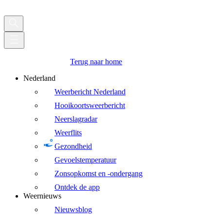
Terug naar home
Nederland
Weerbericht Nederland
Hooikoortsweerbericht
Neerslagradar
Weerflits
Gezondheid
Gevoelstemperatuur
Zonsopkomst en -ondergang
Ontdek de app
Weernieuws
Nieuwsblog