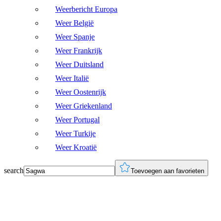
Weerbericht Europa
Weer België
Weer Spanje
Weer Frankrijk
Weer Duitsland
Weer Italië
Weer Oostenrijk
Weer Griekenland
Weer Portugal
Weer Turkije
Weer Kroatië
search
Toevoegen aan favorieten