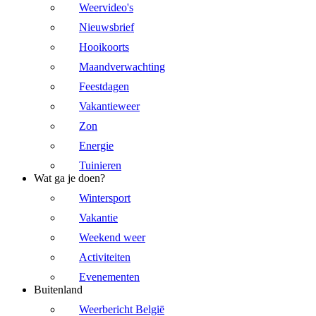
Weervideo's
Nieuwsbrief
Hooikoorts
Maandverwachting
Feestdagen
Vakantieweer
Zon
Energie
Tuinieren
Wat ga je doen?
Wintersport
Vakantie
Weekend weer
Activiteiten
Evenementen
Buitenland
Weerbericht België