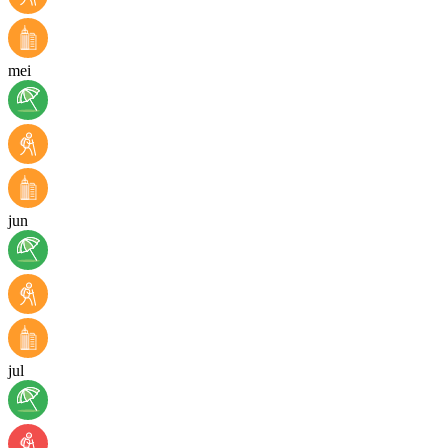
mei
jun
jul