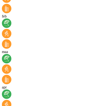
feb
maa
apr