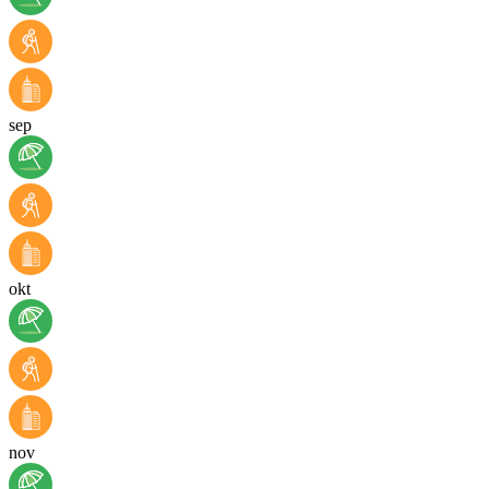
sep
okt
nov