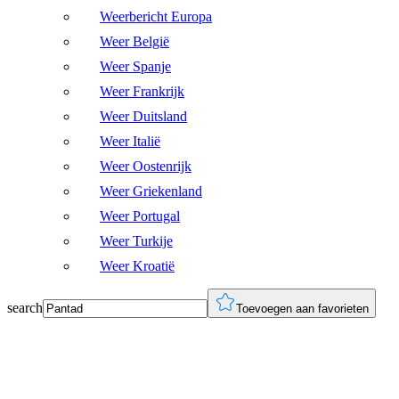
Weerbericht Europa
Weer België
Weer Spanje
Weer Frankrijk
Weer Duitsland
Weer Italië
Weer Oostenrijk
Weer Griekenland
Weer Portugal
Weer Turkije
Weer Kroatië
search
Toevoegen aan favorieten