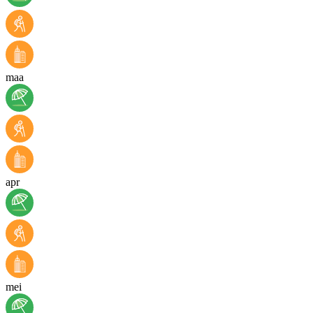
maa
apr
mei