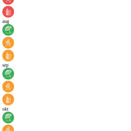
aug
sep
okt