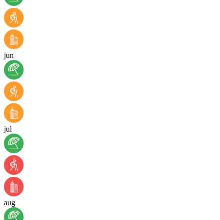
jun
jul
aug