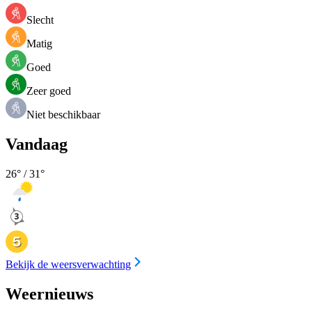
Slecht
Matig
Goed
Zeer goed
Niet beschikbaar
Vandaag
26
° /
31
°
Bekijk de weersverwachting
Weernieuws