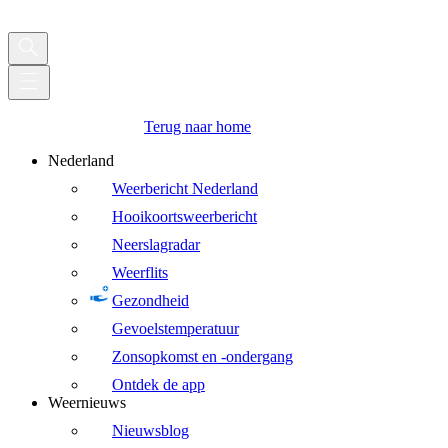
Terug naar home
Nederland
Weerbericht Nederland
Hooikoortsweerbericht
Neerslagradar
Weerflits
Gezondheid
Gevoelstemperatuur
Zonsopkomst en -ondergang
Ontdek de app
Weernieuws
Nieuwsblog