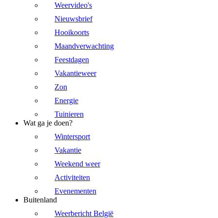
Weervideo's
Nieuwsbrief
Hooikoorts
Maandverwachting
Feestdagen
Vakantieweer
Zon
Energie
Tuinieren
Wat ga je doen?
Wintersport
Vakantie
Weekend weer
Activiteiten
Evenementen
Buitenland
Weerbericht België