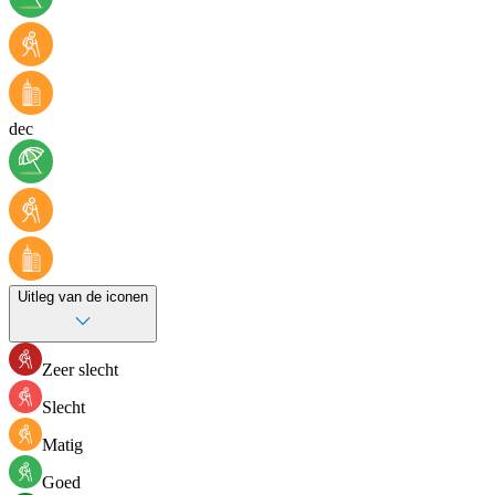
dec
Uitleg van de iconen
Zeer slecht
Slecht
Matig
Goed