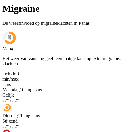
Migraine
De weersinvloed op migraineklachten in Panas
Matig
Het weer van vandaag geeft een matige kans op extra migraine-
klachten
luchtdruk
min
/
max
kans
Maandag
10 augustus
Gelijk
27
° /
32
°
Dinsdag
11 augustus
Stijgend
27
° /
32
°