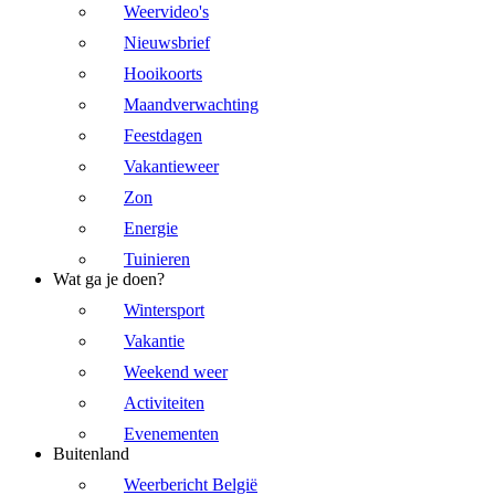
Weervideo's
Nieuwsbrief
Hooikoorts
Maandverwachting
Feestdagen
Vakantieweer
Zon
Energie
Tuinieren
Wat ga je doen?
Wintersport
Vakantie
Weekend weer
Activiteiten
Evenementen
Buitenland
Weerbericht België