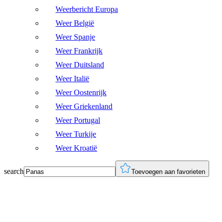
Weerbericht Europa
Weer België
Weer Spanje
Weer Frankrijk
Weer Duitsland
Weer Italië
Weer Oostenrijk
Weer Griekenland
Weer Portugal
Weer Turkije
Weer Kroatië
search
Toevoegen aan favorieten