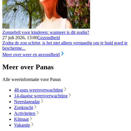
Zonnebril voor kinderen: wanneer is dit nodig?
27 juli 2026, 13:00
Gezondheid
Zodra de zon schijnt, is het niet alleen verstandig om je huid goed te
bescherme...
Meer over weer en gezondheid
Meer over Panas
Alle weerinformatie voor Panas
48-uurs weersverwachting
14-daagse weersverwachting
Neerslagradar
Zonkracht
Activiteiten
Klimaat
Vakantie