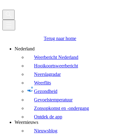
Terug naar home
Nederland
Weerbericht Nederland
Hooikoortsweerbericht
Neerslagradar
Weerflits
Gezondheid
Gevoelstemperatuur
Zonsopkomst en -ondergang
Ontdek de app
Weernieuws
Nieuwsblog