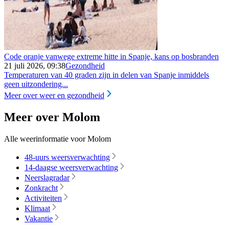
Code oranje vanwege extreme hitte in Spanje, kans op bosbranden
21 juli 2026, 09:38
Gezondheid
Temperaturen van 40 graden zijn in delen van Spanje inmiddels
geen uitzondering...
Meer over weer en gezondheid
Meer over Molom
Alle weerinformatie voor Molom
48-uurs weersverwachting
14-daagse weersverwachting
Neerslagradar
Zonkracht
Activiteiten
Klimaat
Vakantie