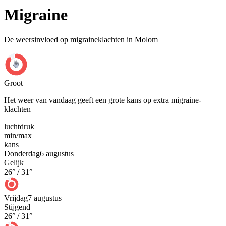
Migraine
De weersinvloed op migraineklachten in Molom
Groot
Het weer van vandaag geeft een grote kans op extra migraine-
klachten
luchtdruk
min
/
max
kans
Donderdag
6 augustus
Gelijk
26
° /
31
°
Vrijdag
7 augustus
Stijgend
26
° /
31
°