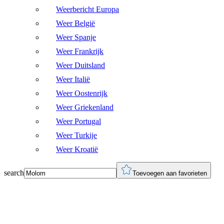
Weerbericht Europa
Weer België
Weer Spanje
Weer Frankrijk
Weer Duitsland
Weer Italië
Weer Oostenrijk
Weer Griekenland
Weer Portugal
Weer Turkije
Weer Kroatië
search
Toevoegen aan favorieten