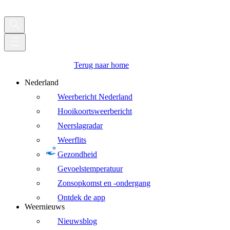
Terug naar home
Nederland
Weerbericht Nederland
Hooikoortsweerbericht
Neerslagradar
Weerflits
Gezondheid
Gevoelstemperatuur
Zonsopkomst en -ondergang
Ontdek de app
Weernieuws
Nieuwsblog