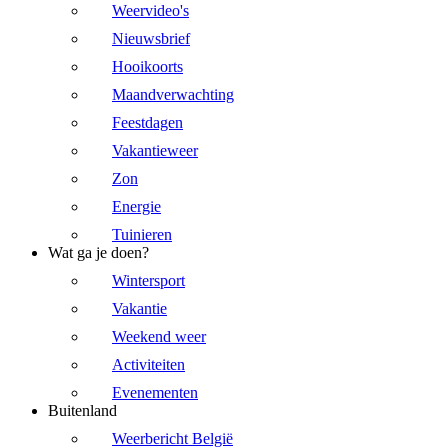
Weervideo's
Nieuwsbrief
Hooikoorts
Maandverwachting
Feestdagen
Vakantieweer
Zon
Energie
Tuinieren
Wat ga je doen?
Wintersport
Vakantie
Weekend weer
Activiteiten
Evenementen
Buitenland
Weerbericht België