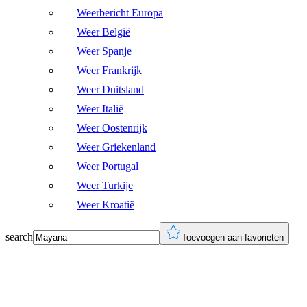
Weerbericht Europa
Weer België
Weer Spanje
Weer Frankrijk
Weer Duitsland
Weer Italië
Weer Oostenrijk
Weer Griekenland
Weer Portugal
Weer Turkije
Weer Kroatië
search
Toevoegen aan favorieten