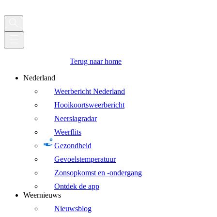
Terug naar home
Nederland
Weerbericht Nederland
Hooikoortsweerbericht
Neerslagradar
Weerflits
Gezondheid
Gevoelstemperatuur
Zonsopkomst en -ondergang
Ontdek de app
Weernieuws
Nieuwsblog