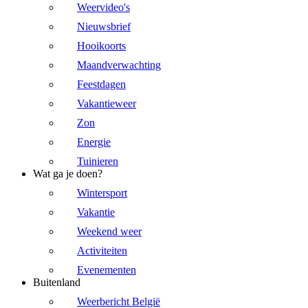
Weervideo's
Nieuwsbrief
Hooikoorts
Maandverwachting
Feestdagen
Vakantieweer
Zon
Energie
Tuinieren
Wat ga je doen?
Wintersport
Vakantie
Weekend weer
Activiteiten
Evenementen
Buitenland
Weerbericht België