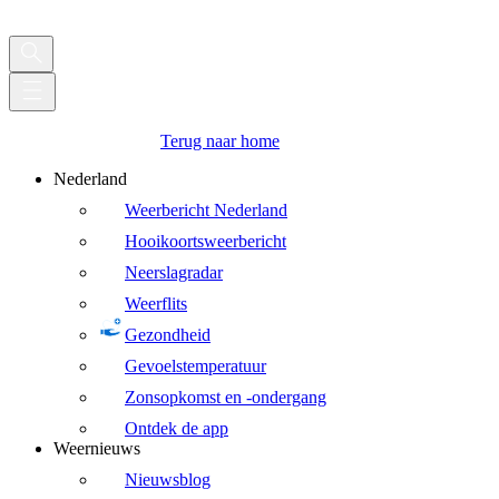
Terug naar home
Nederland
Weerbericht Nederland
Hooikoortsweerbericht
Neerslagradar
Weerflits
Gezondheid
Gevoelstemperatuur
Zonsopkomst en -ondergang
Ontdek de app
Weernieuws
Nieuwsblog