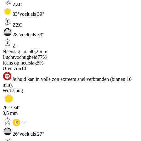
ZZO
33
°
voelt als 39°
ZZO
28
°
voelt als 33°
Z
Neerslag totaal
0,2
mm
Luchtvochtigheid
77
%
Kans op neerslag
5
%
Uren zon
10
Je huid kan in volle zon extreem snel verbranden (binnen 10
min).
Wo
12 aug
26
° /
34
°
0,5
mm
26
°
voelt als 27°