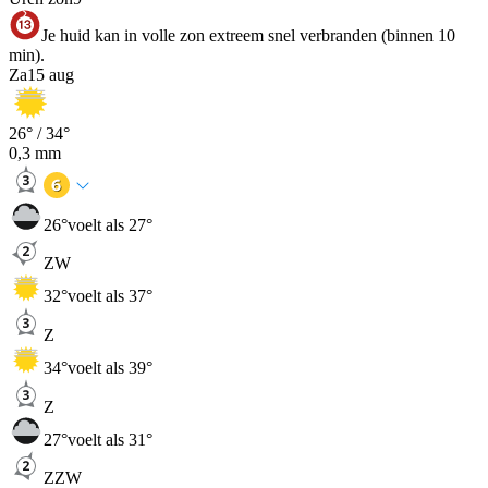
Je huid kan in volle zon extreem snel verbranden (binnen 10
min).
Za
15 aug
26
° /
34
°
0,3
mm
26
°
voelt als 27°
ZW
32
°
voelt als 37°
Z
34
°
voelt als 39°
Z
27
°
voelt als 31°
ZZW