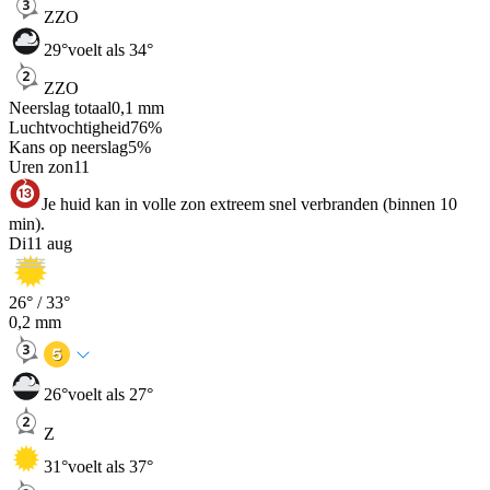
ZZO
29
°
voelt als 34°
ZZO
Neerslag totaal
0,1
mm
Luchtvochtigheid
76
%
Kans op neerslag
5
%
Uren zon
11
Je huid kan in volle zon extreem snel verbranden (binnen 10
min).
Di
11 aug
26
° /
33
°
0,2
mm
26
°
voelt als 27°
Z
31
°
voelt als 37°