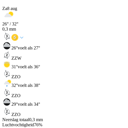
Za
8 aug
26
° /
32
°
0,3
mm
26
°
voelt als 27°
ZZW
31
°
voelt als 36°
ZZO
32
°
voelt als 38°
ZZO
29
°
voelt als 34°
ZZO
Neerslag totaal
0,3
mm
Luchtvochtigheid
76
%