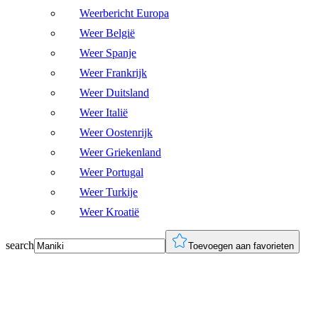
Weerbericht Europa
Weer België
Weer Spanje
Weer Frankrijk
Weer Duitsland
Weer Italië
Weer Oostenrijk
Weer Griekenland
Weer Portugal
Weer Turkije
Weer Kroatië
search
Toevoegen aan favorieten