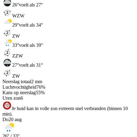
26
°
voelt als 27°
WZW
29
°
voelt als 34°
ZW
33
°
voelt als 39°
ZZW
27
°
voelt als 31°
ZW
Neerslag totaal
2
mm
Luchtvochtigheid
76
%
Kans op neerslag
55
%
Uren zon
6
Je huid kan in volle zon extreem snel verbranden (binnen 10
min).
Do
20 aug
26
° /
33
°