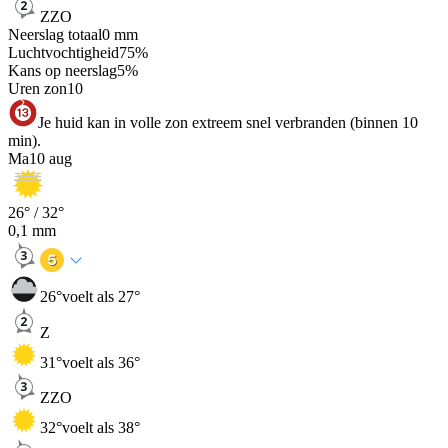
ZZO
Neerslag totaal
0
mm
Luchtvochtigheid
75
%
Kans op neerslag
5
%
Uren zon
10
Je huid kan in volle zon extreem snel verbranden (binnen 10
min).
Ma
10 aug
26
° /
32
°
0,1
mm
26
°
voelt als 27°
Z
31
°
voelt als 36°
ZZO
32
°
voelt als 38°