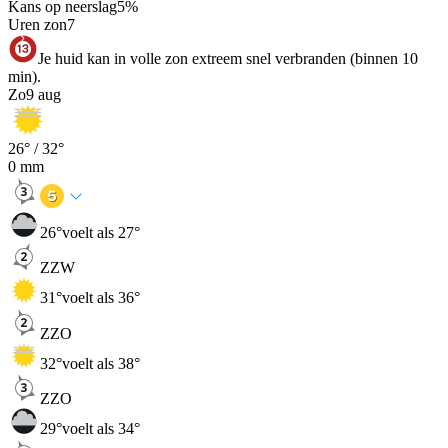
Kans op neerslag
5
%
Uren zon
7
Je huid kan in volle zon extreem snel verbranden (binnen 10
min).
Zo
9 aug
26
° /
32
°
0
mm
26
°
voelt als 27°
ZZW
31
°
voelt als 36°
ZZO
32
°
voelt als 38°
ZZO
29
°
voelt als 34°