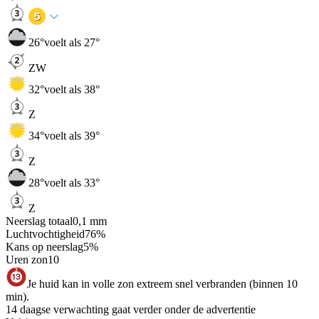
26
°
voelt als 27°
ZW
32
°
voelt als 38°
Z
34
°
voelt als 39°
Z
28
°
voelt als 33°
Z
Neerslag totaal
0,1
mm
Luchtvochtigheid
76
%
Kans op neerslag
5
%
Uren zon
10
Je huid kan in volle zon extreem snel verbranden (binnen 10
min).
14 daagse verwachting gaat verder onder de advertentie