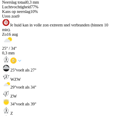
Neerslag totaal
0,3
mm
Luchtvochtigheid
77
%
Kans op neerslag
10
%
Uren zon
9
Je huid kan in volle zon extreem snel verbranden (binnen 10
min).
Zo
16 aug
25
° /
34
°
0,3
mm
25
°
voelt als 27°
WZW
29
°
voelt als 34°
ZW
34
°
voelt als 39°
Z