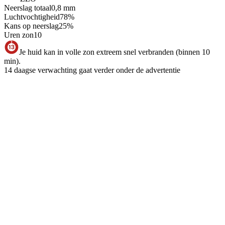
Neerslag totaal
0,8
mm
Luchtvochtigheid
78
%
Kans op neerslag
25
%
Uren zon
10
Je huid kan in volle zon extreem snel verbranden (binnen 10
min).
14 daagse verwachting gaat verder onder de advertentie