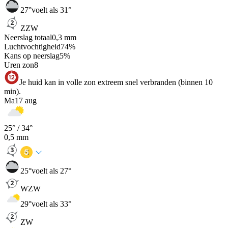
27
°
voelt als 31°
ZZW
Neerslag totaal
0,3
mm
Luchtvochtigheid
74
%
Kans op neerslag
5
%
Uren zon
8
Je huid kan in volle zon extreem snel verbranden (binnen 10
min).
Ma
17 aug
25
° /
34
°
0,5
mm
25
°
voelt als 27°
WZW
29
°
voelt als 33°
ZW