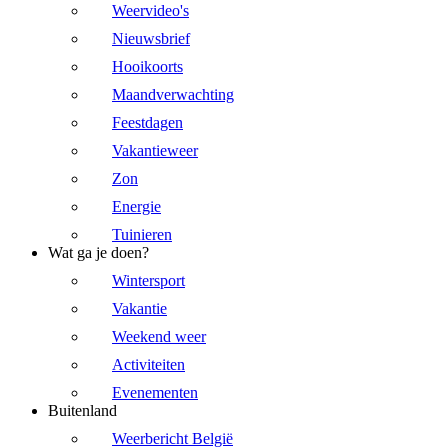
Weervideo's
Nieuwsbrief
Hooikoorts
Maandverwachting
Feestdagen
Vakantieweer
Zon
Energie
Tuinieren
Wat ga je doen?
Wintersport
Vakantie
Weekend weer
Activiteiten
Evenementen
Buitenland
Weerbericht België