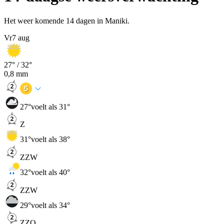
Het weer komende 14 dagen in Maniki.
Vr
7 aug
27
° /
32
°
0,8
mm
27
°
voelt als 31°
Z
31
°
voelt als 38°
ZZW
32
°
voelt als 40°
ZZW
29
°
voelt als 34°
ZZO