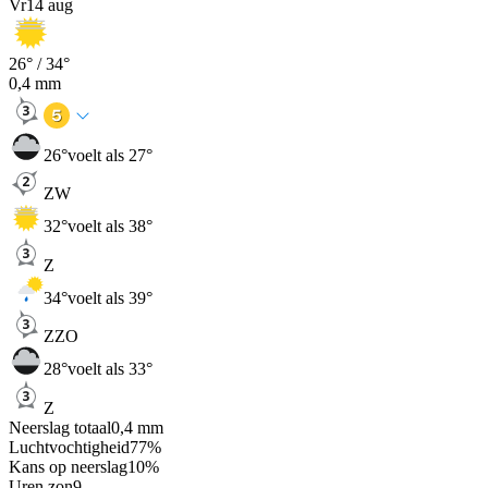
Vr
14 aug
26
° /
34
°
0,4
mm
26
°
voelt als 27°
ZW
32
°
voelt als 38°
Z
34
°
voelt als 39°
ZZO
28
°
voelt als 33°
Z
Neerslag totaal
0,4
mm
Luchtvochtigheid
77
%
Kans op neerslag
10
%
Uren zon
9