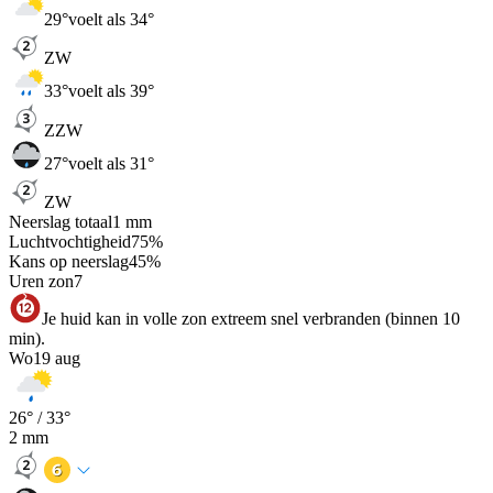
29
°
voelt als 34°
ZW
33
°
voelt als 39°
ZZW
27
°
voelt als 31°
ZW
Neerslag totaal
1
mm
Luchtvochtigheid
75
%
Kans op neerslag
45
%
Uren zon
7
Je huid kan in volle zon extreem snel verbranden (binnen 10
min).
Wo
19 aug
26
° /
33
°
2
mm