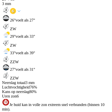
3
mm
26
°
voelt als 27°
ZW
29
°
voelt als 33°
ZW
33
°
voelt als 39°
ZZW
27
°
voelt als 31°
ZZW
Neerslag totaal
3
mm
Luchtvochtigheid
76
%
Kans op neerslag
80
%
Uren zon
6
Je huid kan in volle zon extreem snel verbranden (binnen 10
min).