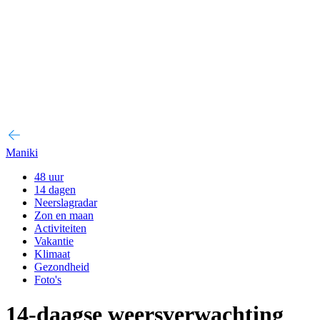
Maniki
48 uur
14 dagen
Neerslagradar
Zon en maan
Activiteiten
Vakantie
Klimaat
Gezondheid
Foto's
14-daagse weersverwachting