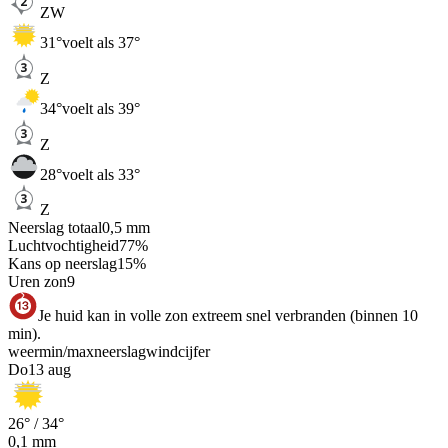
ZW
31
°
voelt als 37°
Z
34
°
voelt als 39°
Z
28
°
voelt als 33°
Z
Neerslag totaal
0,5
mm
Luchtvochtigheid
77
%
Kans op neerslag
15
%
Uren zon
9
Je huid kan in volle zon extreem snel verbranden (binnen 10
min).
weer
min
/
max
neerslag
wind
cijfer
Do
13 aug
26
° /
34
°
0,1
mm