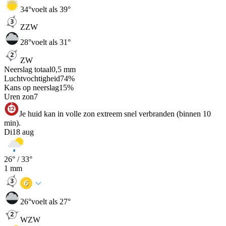
34
°
voelt als 39°
ZZW
28
°
voelt als 31°
ZW
Neerslag totaal
0,5
mm
Luchtvochtigheid
74
%
Kans op neerslag
15
%
Uren zon
7
Je huid kan in volle zon extreem snel verbranden (binnen 10
min).
Di
18 aug
26
° /
33
°
1
mm
26
°
voelt als 27°
WZW