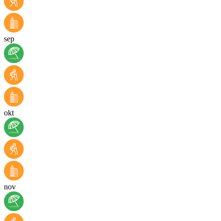
sep
okt
nov