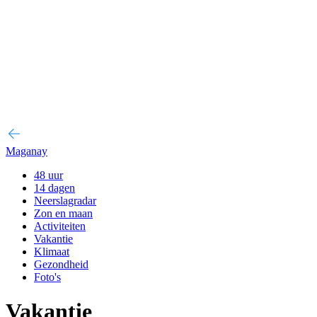
Maganay
48 uur
14 dagen
Neerslagradar
Zon en maan
Activiteiten
Vakantie
Klimaat
Gezondheid
Foto's
Vakantie