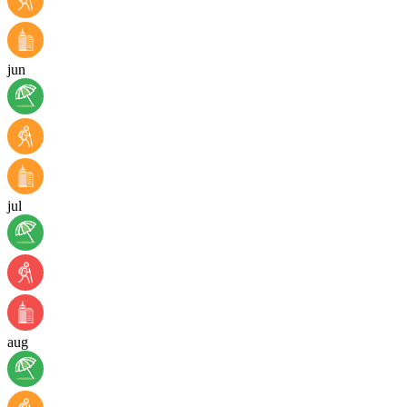
jun
jul
aug