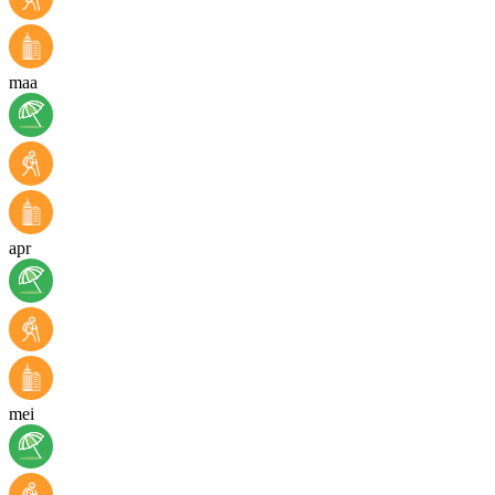
maa
apr
mei