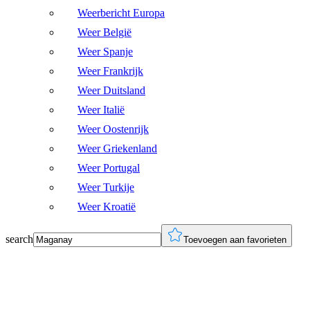
Weerbericht Europa
Weer België
Weer Spanje
Weer Frankrijk
Weer Duitsland
Weer Italië
Weer Oostenrijk
Weer Griekenland
Weer Portugal
Weer Turkije
Weer Kroatië
search
Toevoegen aan favorieten