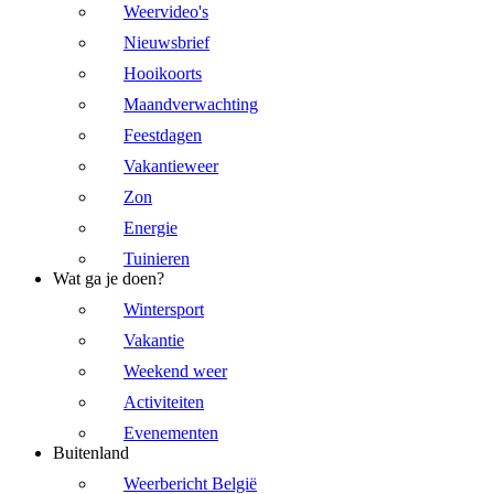
Weervideo's
Nieuwsbrief
Hooikoorts
Maandverwachting
Feestdagen
Vakantieweer
Zon
Energie
Tuinieren
Wat ga je doen?
Wintersport
Vakantie
Weekend weer
Activiteiten
Evenementen
Buitenland
Weerbericht België