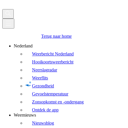
Terug naar home
Nederland
Weerbericht Nederland
Hooikoortsweerbericht
Neerslagradar
Weerflits
Gezondheid
Gevoelstemperatuur
Zonsopkomst en -ondergang
Ontdek de app
Weernieuws
Nieuwsblog