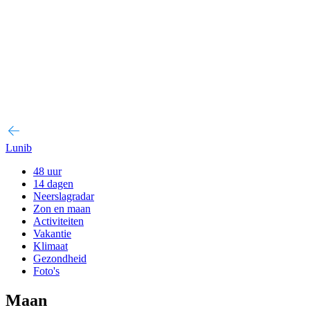
Lunib
48 uur
14 dagen
Neerslagradar
Zon en maan
Activiteiten
Vakantie
Klimaat
Gezondheid
Foto's
Maan