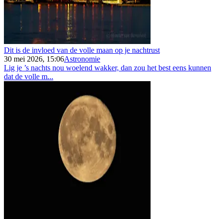
Dit is de invloed van de volle maan op je nachtrust
30 mei 2026, 15:06
Astronomie
Lig je ’s nachts nou woelend wakker, dan zou het best eens kunnen
dat de volle m...