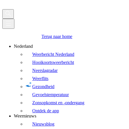
Terug naar home
Nederland
Weerbericht Nederland
Hooikoortsweerbericht
Neerslagradar
Weerflits
Gezondheid
Gevoelstemperatuur
Zonsopkomst en -ondergang
Ontdek de app
Weernieuws
Nieuwsblog