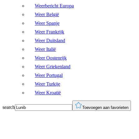
Weerbericht Europa
Weer België
Weer Spanje
Weer Frankrijk
Weer Duitsland
Weer Italië
Weer Oostenrijk
Weer Griekenland
Weer Portugal
Weer Turkije
Weer Kroatië
search
Toevoegen aan favorieten