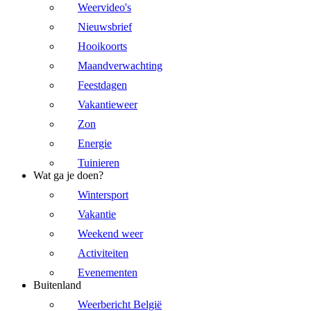
Weervideo's
Nieuwsbrief
Hooikoorts
Maandverwachting
Feestdagen
Vakantieweer
Zon
Energie
Tuinieren
Wat ga je doen?
Wintersport
Vakantie
Weekend weer
Activiteiten
Evenementen
Buitenland
Weerbericht België