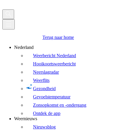
Terug naar home
Nederland
Weerbericht Nederland
Hooikoortsweerbericht
Neerslagradar
Weerflits
Gezondheid
Gevoelstemperatuur
Zonsopkomst en -ondergang
Ontdek de app
Weernieuws
Nieuwsblog