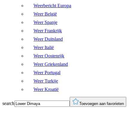
Weerbericht Europa
Weer België
Weer Spanje
Weer Frankrijk
Weer Duitsland
Weer Italië
Weer Oostenrijk
Weer Griekenland
Weer Portugal
Weer Turkije
Weer Kroatië
search
Toevoegen aan favorieten