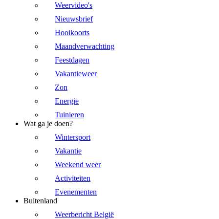
Weervideo's
Nieuwsbrief
Hooikoorts
Maandverwachting
Feestdagen
Vakantieweer
Zon
Energie
Tuinieren
Wat ga je doen?
Wintersport
Vakantie
Weekend weer
Activiteiten
Evenementen
Buitenland
Weerbericht België