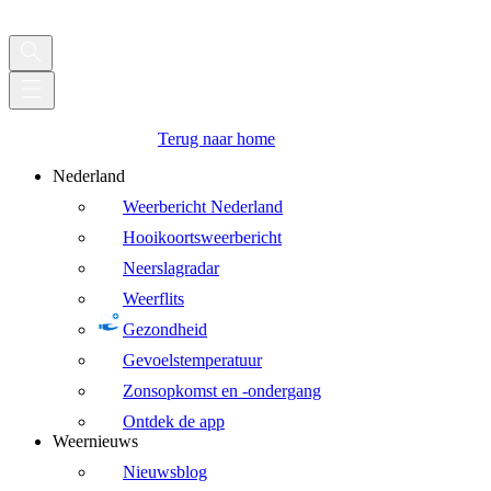
Terug naar home
Nederland
Weerbericht Nederland
Hooikoortsweerbericht
Neerslagradar
Weerflits
Gezondheid
Gevoelstemperatuur
Zonsopkomst en -ondergang
Ontdek de app
Weernieuws
Nieuwsblog