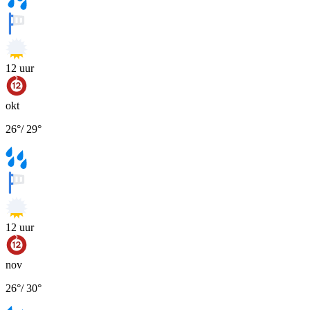
12
uur
okt
26
°
/
29
°
12
uur
nov
26
°
/
30
°