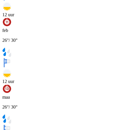
12
uur
feb
26
°
/
30
°
12
uur
maa
26
°
/
30
°