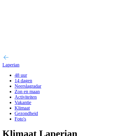
Laperian
48 uur
14 dagen
Neerslagradar
Zon en maan
Activiteiten
Vakantie
Klimaat
Gezondheid
Foto's
Klimaat Laperian