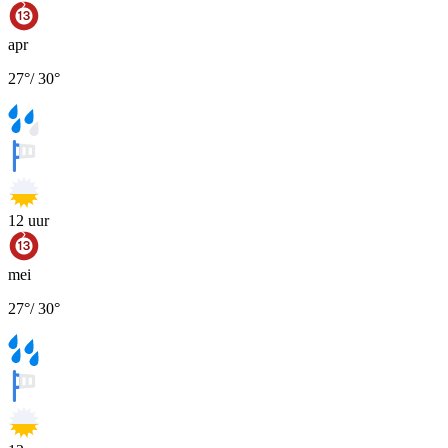
apr
27
°
/
30
°
12
uur
mei
27
°
/
30
°