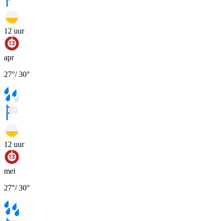
12
uur
apr
27
°
/
30
°
12
uur
mei
27
°
/
30
°