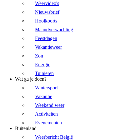
Weervideo's
Nieuwsbrief
Hooikoorts
Maandverwachting
Feestdagen
Vakantieweer
Zon
Energie
Tuinieren
Wat ga je doen?
Wintersport
Vakantie
Weekend weer
Activiteiten
Evenementen
Buitenland
Weerbericht België