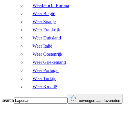
Weerbericht Europa
Weer België
Weer Spanje
Weer Frankrijk
Weer Duitsland
Weer Italië
Weer Oostenrijk
Weer Griekenland
Weer Portugal
Weer Turkije
Weer Kroatië
search
Toevoegen aan favorieten