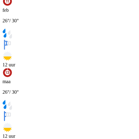
feb
26
°
/
30
°
12
uur
maa
26
°
/
30
°
12
uur