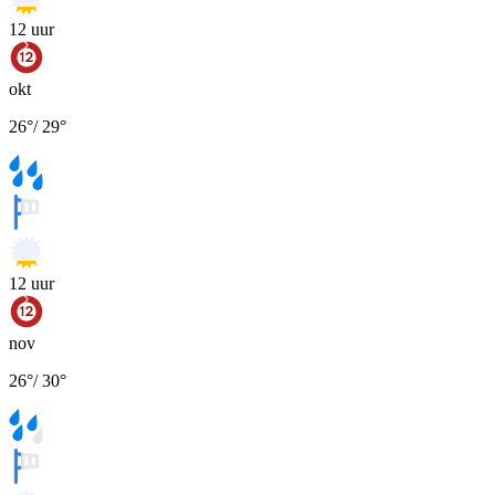
12
uur
okt
26
°
/
29
°
12
uur
nov
26
°
/
30
°