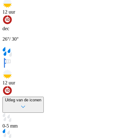
12
uur
dec
26
°
/
30
°
12
uur
Uitleg van de iconen
0-5 mm