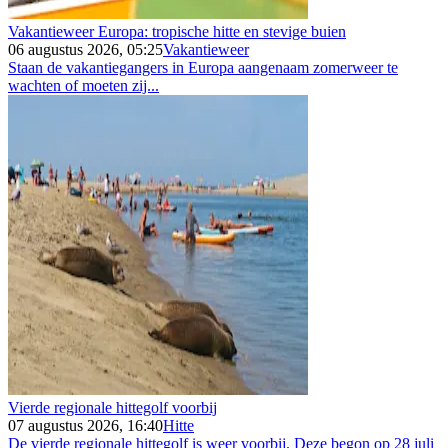
Vakantieweer Europa: tropische hitte en stevige buien
06 augustus 2026, 05:25
Vakantieweer
Staan de vakantiegangers in Europa aangenaam zomerweer te
wachten of moeten zij...
Vierde regionale hittegolf voorbij
07 augustus 2026, 16:40
Hitte
De vierde regionale hittegolf is weer voorbij. Deze begon op 28 juli