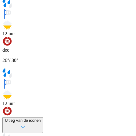
12
uur
dec
26
°
/
30
°
12
uur
Uitleg van de iconen