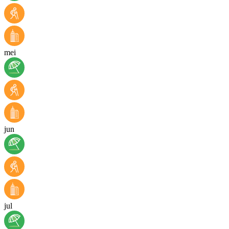
mei
jun
jul