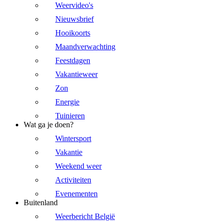
Weervideo's
Nieuwsbrief
Hooikoorts
Maandverwachting
Feestdagen
Vakantieweer
Zon
Energie
Tuinieren
Wat ga je doen?
Wintersport
Vakantie
Weekend weer
Activiteiten
Evenementen
Buitenland
Weerbericht België