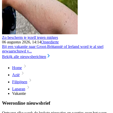
Zo bescherm je jezelf tegen midges
06 augustus 2026, 14:14
Ongedierte
Bij een vakantie naar Groot-Brittannië of Ierland word je al snel
gewaarschuwd v...
Bekijk alle nieuwsberichten
Home
Azië
Filipijnen
Laparan
Vakantie
Weeronline nieuwsbrief
Ontvang elke week de leukste nieuwtjes en weetjes over het weer