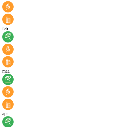
feb
maa
apr