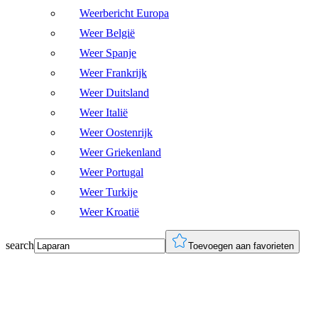
Weerbericht Europa
Weer België
Weer Spanje
Weer Frankrijk
Weer Duitsland
Weer Italië
Weer Oostenrijk
Weer Griekenland
Weer Portugal
Weer Turkije
Weer Kroatië
search
Toevoegen aan favorieten