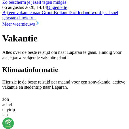
Zo bescherm je jezelf tegen midges
06 augustus 2026, 14:14
Ongedierte
Bij een vakantie naar Groot-Brittannië of Ierland word je al snel
gewaarschuwd v...
Meer weernieuws
Vakantie
Alles over de beste reistijd om naar Laparan te gaan. Handig voor
als je jouw volgende vakantie plant!
Klimaatinformatie
Hier zie je de beste reistijd per maand voor een zonvakantie, actieve
vakantie en stedentrip naar Laparan.
zon
actief
citytrip
jan