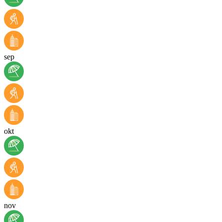
sep
okt
nov