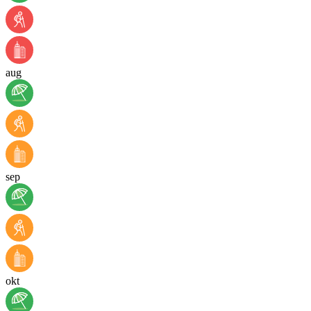
aug
sep
okt