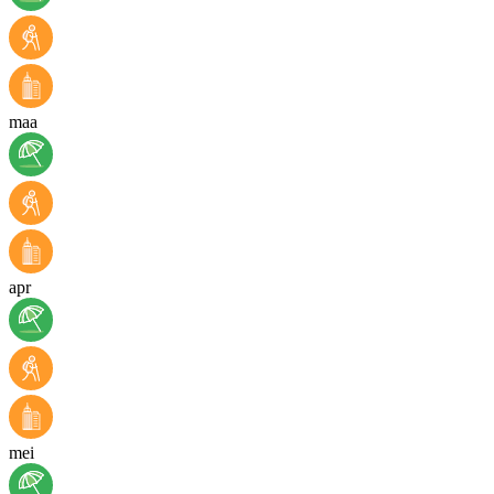
maa
apr
mei