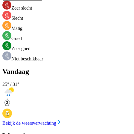
Zeer slecht
Slecht
Matig
Goed
Zeer goed
Niet beschikbaar
Vandaag
25
° /
31
°
Bekijk de weersverwachting