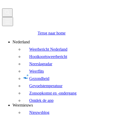
Terug naar home
Nederland
Weerbericht Nederland
Hooikoortsweerbericht
Neerslagradar
Weerflits
Gezondheid
Gevoelstemperatuur
Zonsopkomst en -ondergang
Ontdek de app
Weernieuws
Nieuwsblog