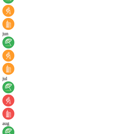
jun
jul
aug