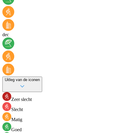
dec
Uitleg van de iconen
Zeer slecht
Slecht
Matig
Goed