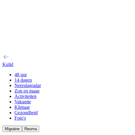
Kulid
48 uur
14 dagen
Neerslagradar
Zon en maan
Activiteiten
Vakantie
Klimaat
Gezondheid
Foto's
Migraine
Reuma