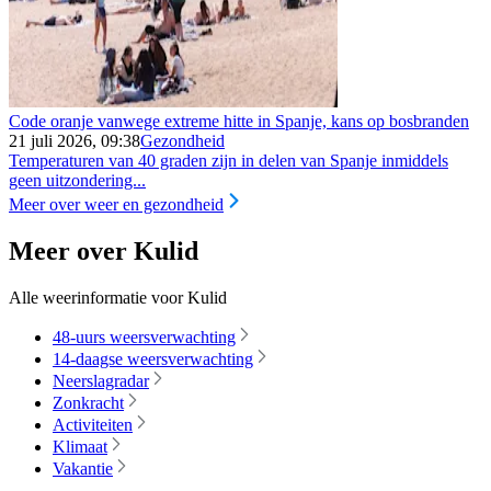
Code oranje vanwege extreme hitte in Spanje, kans op bosbranden
21 juli 2026, 09:38
Gezondheid
Temperaturen van 40 graden zijn in delen van Spanje inmiddels
geen uitzondering...
Meer over weer en gezondheid
Meer over Kulid
Alle weerinformatie voor Kulid
48-uurs weersverwachting
14-daagse weersverwachting
Neerslagradar
Zonkracht
Activiteiten
Klimaat
Vakantie