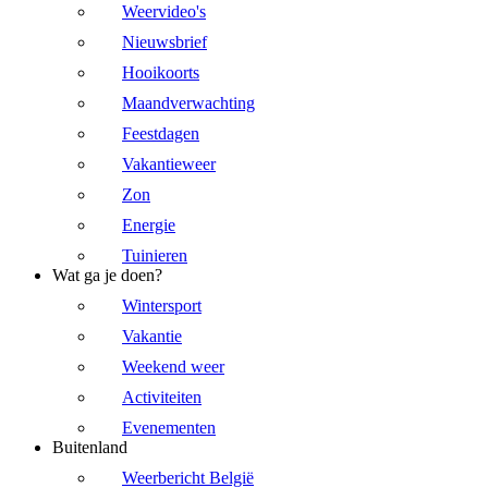
Weervideo's
Nieuwsbrief
Hooikoorts
Maandverwachting
Feestdagen
Vakantieweer
Zon
Energie
Tuinieren
Wat ga je doen?
Wintersport
Vakantie
Weekend weer
Activiteiten
Evenementen
Buitenland
Weerbericht België