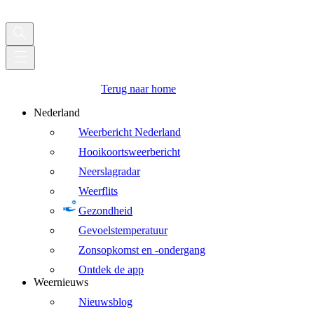
Terug naar home
Nederland
Weerbericht Nederland
Hooikoortsweerbericht
Neerslagradar
Weerflits
Gezondheid
Gevoelstemperatuur
Zonsopkomst en -ondergang
Ontdek de app
Weernieuws
Nieuwsblog