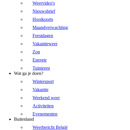
Weervideo's
Nieuwsbrief
Hooikoorts
Maandverwachting
Feestdagen
Vakantieweer
Zon
Energie
Tuinieren
Wat ga je doen?
Wintersport
Vakantie
Weekend weer
Activiteiten
Evenementen
Buitenland
Weerbericht België