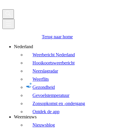
Terug naar home
Nederland
Weerbericht Nederland
Hooikoortsweerbericht
Neerslagradar
Weerflits
Gezondheid
Gevoelstemperatuur
Zonsopkomst en -ondergang
Ontdek de app
Weernieuws
Nieuwsblog