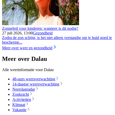
Zonnebril voor kinderen: wanneer is dit nodig?
27 juli 2026, 13:00
Gezondheid
Zodra de zon schijnt, is het niet alleen verstandig om je huid goed te
bescherme...
Meer over weer en gezondheid
Meer over Dalau
Alle weerinformatie voor Dalau
48-uurs weersverwachting
14-daagse weersverwachting
Neerslagradar
Zonkracht
Activiteiten
Klimaat
Vakantie