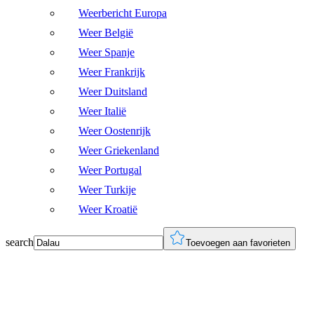
Weerbericht Europa
Weer België
Weer Spanje
Weer Frankrijk
Weer Duitsland
Weer Italië
Weer Oostenrijk
Weer Griekenland
Weer Portugal
Weer Turkije
Weer Kroatië
search
Toevoegen aan favorieten