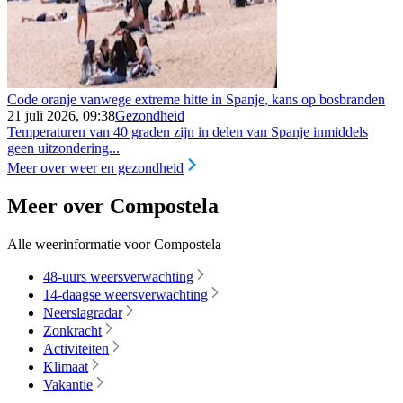
Code oranje vanwege extreme hitte in Spanje, kans op bosbranden
21 juli 2026, 09:38
Gezondheid
Temperaturen van 40 graden zijn in delen van Spanje inmiddels
geen uitzondering...
Meer over weer en gezondheid
Meer over Compostela
Alle weerinformatie voor Compostela
48-uurs weersverwachting
14-daagse weersverwachting
Neerslagradar
Zonkracht
Activiteiten
Klimaat
Vakantie