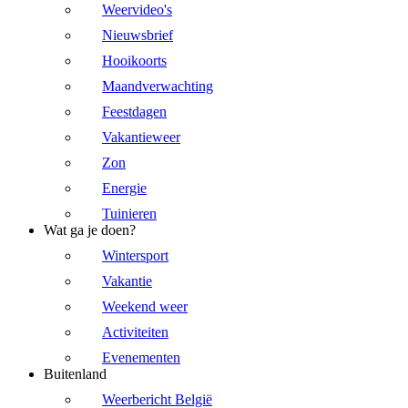
Weervideo's
Nieuwsbrief
Hooikoorts
Maandverwachting
Feestdagen
Vakantieweer
Zon
Energie
Tuinieren
Wat ga je doen?
Wintersport
Vakantie
Weekend weer
Activiteiten
Evenementen
Buitenland
Weerbericht België