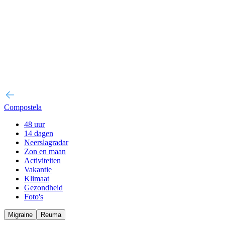
Compostela
48 uur
14 dagen
Neerslagradar
Zon en maan
Activiteiten
Vakantie
Klimaat
Gezondheid
Foto's
Migraine
Reuma