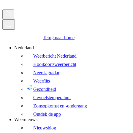
Terug naar home
Nederland
Weerbericht Nederland
Hooikoortsweerbericht
Neerslagradar
Weerflits
Gezondheid
Gevoelstemperatuur
Zonsopkomst en -ondergang
Ontdek de app
Weernieuws
Nieuwsblog