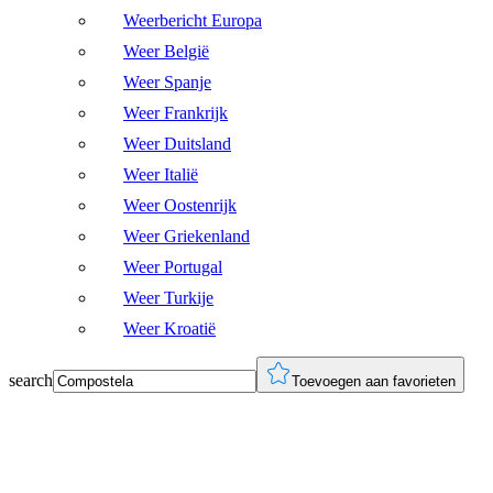
Weerbericht Europa
Weer België
Weer Spanje
Weer Frankrijk
Weer Duitsland
Weer Italië
Weer Oostenrijk
Weer Griekenland
Weer Portugal
Weer Turkije
Weer Kroatië
search
Toevoegen aan favorieten