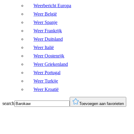
Weerbericht Europa
Weer België
Weer Spanje
Weer Frankrijk
Weer Duitsland
Weer Italië
Weer Oostenrijk
Weer Griekenland
Weer Portugal
Weer Turkije
Weer Kroatië
search
Toevoegen aan favorieten