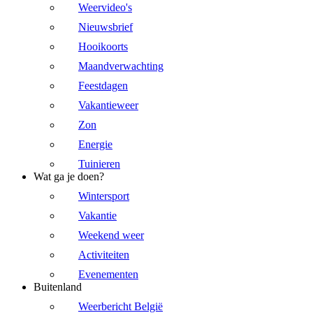
Weervideo's
Nieuwsbrief
Hooikoorts
Maandverwachting
Feestdagen
Vakantieweer
Zon
Energie
Tuinieren
Wat ga je doen?
Wintersport
Vakantie
Weekend weer
Activiteiten
Evenementen
Buitenland
Weerbericht België