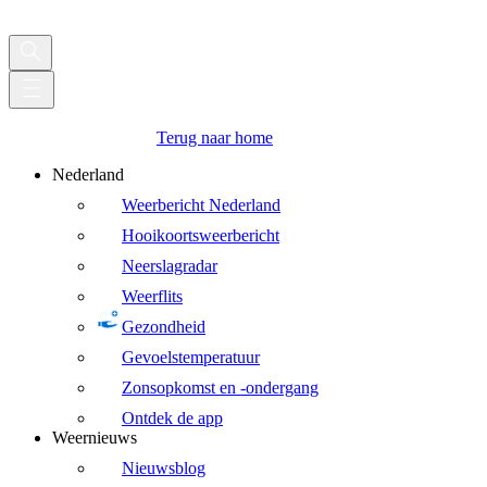
Terug naar home
Nederland
Weerbericht Nederland
Hooikoortsweerbericht
Neerslagradar
Weerflits
Gezondheid
Gevoelstemperatuur
Zonsopkomst en -ondergang
Ontdek de app
Weernieuws
Nieuwsblog