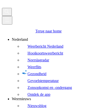
Terug naar home
Nederland
Weerbericht Nederland
Hooikoortsweerbericht
Neerslagradar
Weerflits
Gezondheid
Gevoelstemperatuur
Zonsopkomst en -ondergang
Ontdek de app
Weernieuws
Nieuwsblog