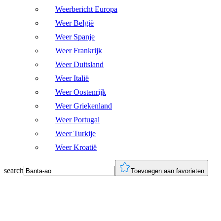
Weerbericht Europa
Weer België
Weer Spanje
Weer Frankrijk
Weer Duitsland
Weer Italië
Weer Oostenrijk
Weer Griekenland
Weer Portugal
Weer Turkije
Weer Kroatië
search
Toevoegen aan favorieten