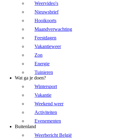
Weervideo's
Nieuwsbrief
Hooikoorts
Maandverwachting
Feestdagen
Vakantieweer
Zon
Energie
Tuinieren
Wat ga je doen?
Wintersport
Vakantie
Weekend weer
Activiteiten
Evenementen
Buitenland
Weerbericht België