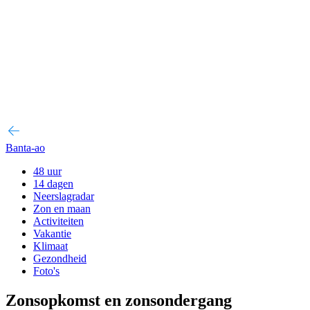
Banta-ao
48 uur
14 dagen
Neerslagradar
Zon en maan
Activiteiten
Vakantie
Klimaat
Gezondheid
Foto's
Zonsopkomst en zonsondergang