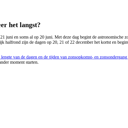
er het langst?
 21 juni en soms al op 20 juni. Met deze dag begint de astronomische zom
lijk halfrond zijn de dagen op 20, 21 of 22 december het kortst en begin
 lengte van de dagen en de tijden van zonsopkomst- en zonsondergang
ander moment starten.