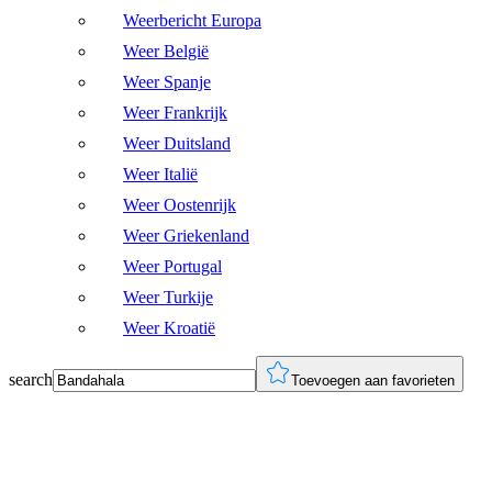
Weerbericht Europa
Weer België
Weer Spanje
Weer Frankrijk
Weer Duitsland
Weer Italië
Weer Oostenrijk
Weer Griekenland
Weer Portugal
Weer Turkije
Weer Kroatië
search
Toevoegen aan favorieten