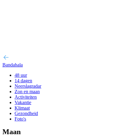
Bandahala
48 uur
14 dagen
Neerslagradar
Zon en maan
Activiteiten
Vakantie
Klimaat
Gezondheid
Foto's
Maan