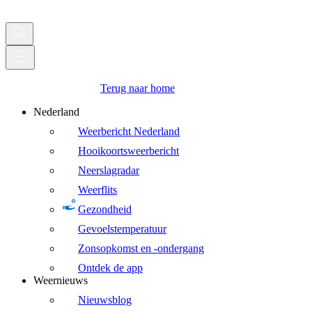
Terug naar home
Nederland
Weerbericht Nederland
Hooikoortsweerbericht
Neerslagradar
Weerflits
Gezondheid
Gevoelstemperatuur
Zonsopkomst en -ondergang
Ontdek de app
Weernieuws
Nieuwsblog