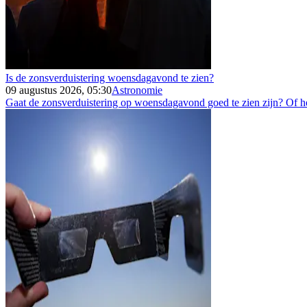
Is de zonsverduistering woensdagavond te zien?
09 augustus 2026, 05:30
Astronomie
Gaat de zonsverduistering op woensdagavond goed te zien zijn? Of h