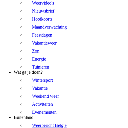
Weervideo's
Nieuwsbrief
Hooikoorts
Maandverwachting
Feestdagen
Vakantieweer
Zon
Energie
Tuinieren
Wat ga je doen?
Wintersport
Vakantie
Weekend weer
Activiteiten
Evenementen
Buitenland
Weerbericht België