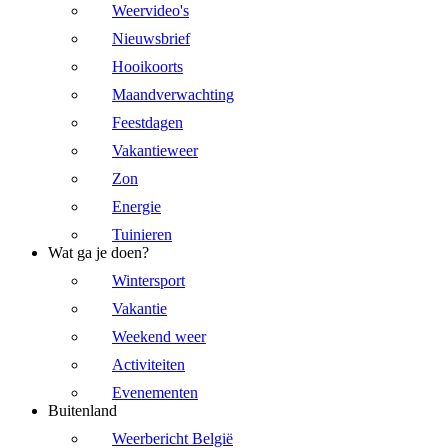
Weervideo's
Nieuwsbrief
Hooikoorts
Maandverwachting
Feestdagen
Vakantieweer
Zon
Energie
Tuinieren
Wat ga je doen?
Wintersport
Vakantie
Weekend weer
Activiteiten
Evenementen
Buitenland
Weerbericht België