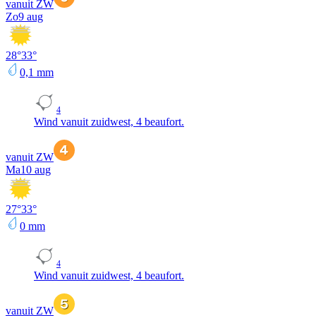
vanuit ZW
Zo
9 aug
28
°
33
°
0,1
mm
4
Wind vanuit zuidwest, 4 beaufort.
vanuit ZW
Ma
10 aug
27
°
33
°
0
mm
4
Wind vanuit zuidwest, 4 beaufort.
vanuit ZW