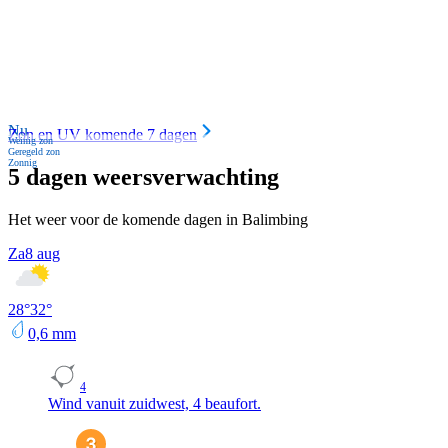
Nu
Zon en UV komende 7 dagen
Weinig zon
Geregeld zon
Zonnig
5 dagen weersverwachting
Het weer voor de komende dagen in Balimbing
Za
8 aug
28
°
32
°
0,6
mm
4
Wind vanuit zuidwest, 4 beaufort.