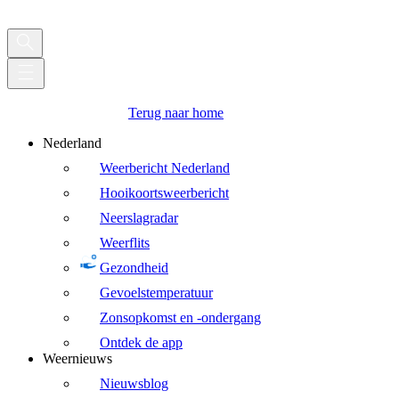
Terug naar home
Nederland
Weerbericht Nederland
Hooikoortsweerbericht
Neerslagradar
Weerflits
Gezondheid
Gevoelstemperatuur
Zonsopkomst en -ondergang
Ontdek de app
Weernieuws
Nieuwsblog