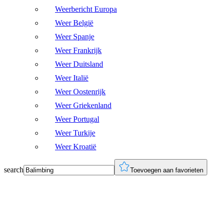
Weerbericht Europa
Weer België
Weer Spanje
Weer Frankrijk
Weer Duitsland
Weer Italië
Weer Oostenrijk
Weer Griekenland
Weer Portugal
Weer Turkije
Weer Kroatië
search
Toevoegen aan favorieten