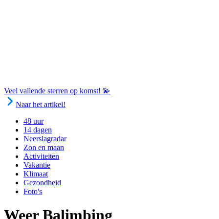
Veel vallende sterren op komst! 💫
Naar het artikel!
48 uur
14 dagen
Neerslagradar
Zon en maan
Activiteiten
Vakantie
Klimaat
Gezondheid
Foto's
Weer Balimbing