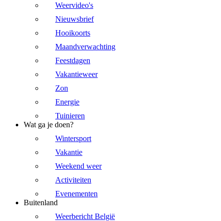
Weervideo's
Nieuwsbrief
Hooikoorts
Maandverwachting
Feestdagen
Vakantieweer
Zon
Energie
Tuinieren
Wat ga je doen?
Wintersport
Vakantie
Weekend weer
Activiteiten
Evenementen
Buitenland
Weerbericht België