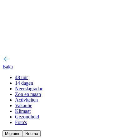
Baka
48 uur
14 dagen
Neerslagradar
Zon en maan
Activiteiten
Vakantie
Klimaat
Gezondheid
Foto's
Migraine
Reuma