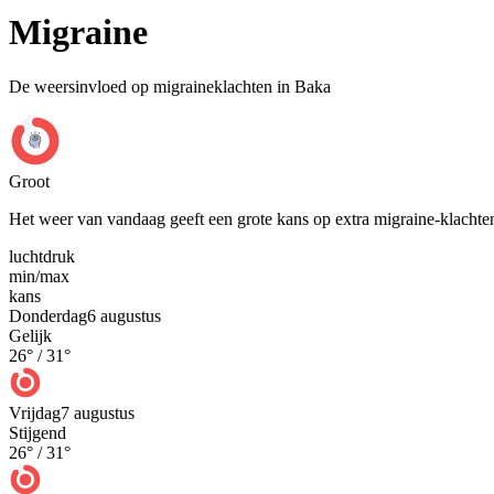
Migraine
De weersinvloed op migraineklachten in Baka
Groot
Het weer van vandaag geeft een grote kans op extra migraine-klachte
luchtdruk
min
/
max
kans
Donderdag
6 augustus
Gelijk
26
° /
31
°
Vrijdag
7 augustus
Stijgend
26
° /
31
°