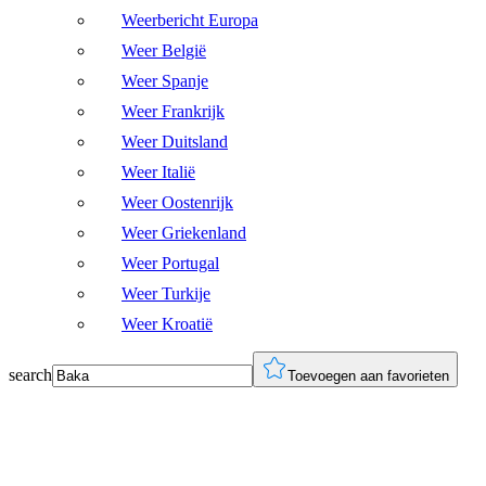
Weerbericht Europa
Weer België
Weer Spanje
Weer Frankrijk
Weer Duitsland
Weer Italië
Weer Oostenrijk
Weer Griekenland
Weer Portugal
Weer Turkije
Weer Kroatië
search
Toevoegen aan favorieten