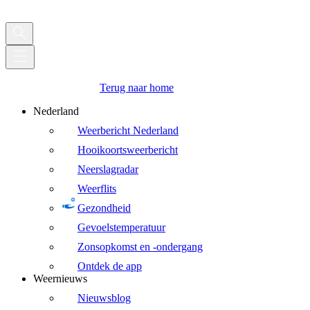
Terug naar home
Nederland
Weerbericht Nederland
Hooikoortsweerbericht
Neerslagradar
Weerflits
Gezondheid
Gevoelstemperatuur
Zonsopkomst en -ondergang
Ontdek de app
Weernieuws
Nieuwsblog