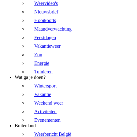
Weervideo's
Nieuwsbrief
Hooikoorts
Maandverwachting
Feestdagen
Vakantieweer
Zon
Energie
Tuinieren
Wat ga je doen?
Wintersport
Vakantie
Weekend weer
Activiteiten
Evenementen
Buitenland
Weerbericht België