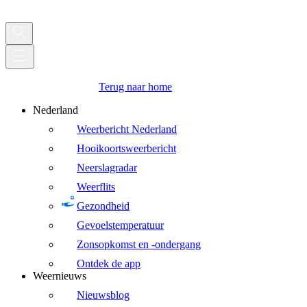
Terug naar home
Nederland
Weerbericht Nederland
Hooikoortsweerbericht
Neerslagradar
Weerflits
Gezondheid
Gevoelstemperatuur
Zonsopkomst en -ondergang
Ontdek de app
Weernieuws
Nieuwsblog