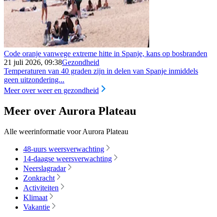
Code oranje vanwege extreme hitte in Spanje, kans op bosbranden
21 juli 2026, 09:38
Gezondheid
Temperaturen van 40 graden zijn in delen van Spanje inmiddels
geen uitzondering...
Meer over weer en gezondheid
Meer over Aurora Plateau
Alle weerinformatie voor Aurora Plateau
48-uurs weersverwachting
14-daagse weersverwachting
Neerslagradar
Zonkracht
Activiteiten
Klimaat
Vakantie