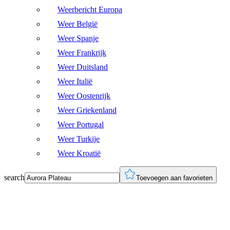
Weerbericht Europa
Weer België
Weer Spanje
Weer Frankrijk
Weer Duitsland
Weer Italië
Weer Oostenrijk
Weer Griekenland
Weer Portugal
Weer Turkije
Weer Kroatië
search
Toevoegen aan favorieten