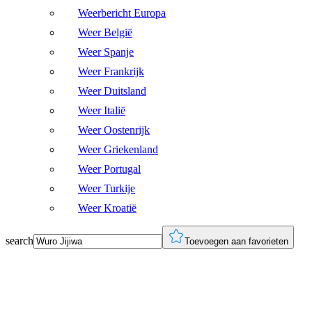
Weerbericht Europa
Weer België
Weer Spanje
Weer Frankrijk
Weer Duitsland
Weer Italië
Weer Oostenrijk
Weer Griekenland
Weer Portugal
Weer Turkije
Weer Kroatië
search
Toevoegen aan favorieten