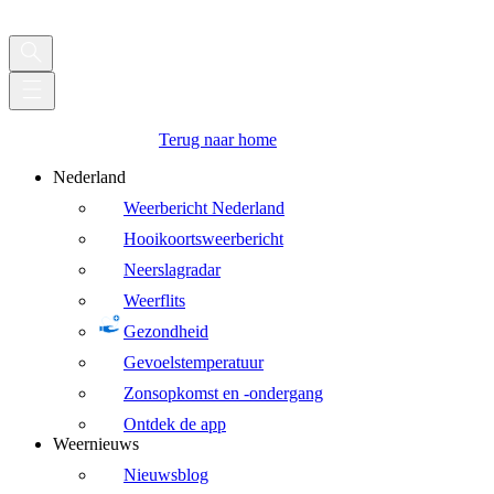
Terug naar home
Nederland
Weerbericht Nederland
Hooikoortsweerbericht
Neerslagradar
Weerflits
Gezondheid
Gevoelstemperatuur
Zonsopkomst en -ondergang
Ontdek de app
Weernieuws
Nieuwsblog