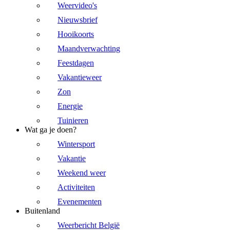
Weervideo's
Nieuwsbrief
Hooikoorts
Maandverwachting
Feestdagen
Vakantieweer
Zon
Energie
Tuinieren
Wat ga je doen?
Wintersport
Vakantie
Weekend weer
Activiteiten
Evenementen
Buitenland
Weerbericht België