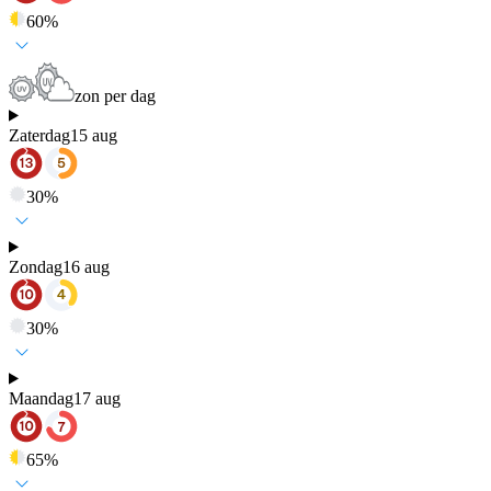
60
%
zon per dag
Zaterdag
15 aug
30
%
Zondag
16 aug
30
%
Maandag
17 aug
65
%