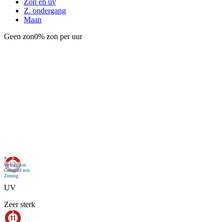
Zon en uv
Z. ondergang
Maan
Geen zon
0% zon per uur
Nu
Weinig zon
Geregeld zon
Zonnig
UV
Zeer sterk