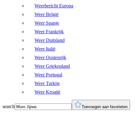
Weerbericht Europa
Weer België
Weer Spanje
Weer Frankrijk
Weer Duitsland
Weer Italië
Weer Oostenrijk
Weer Griekenland
Weer Portugal
Weer Turkije
Weer Kroatië
search
Toevoegen aan favorieten