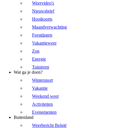
Weervideo's
Nieuwsbrief
Hooikoorts
Maandverwachting
Feestdagen
Vakantieweer
Zon
Energie
Tuinieren
Wat ga je doen?
Wintersport
Vakantie
Weekend weer
Activiteiten
Evenementen
Buitenland
Weerbericht België