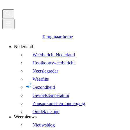
Terug naar home
Nederland
Weerbericht Nederland
Hooikoortsweerbericht
Neerslagradar
Weerflits
Gezondheid
Gevoelstemperatuur
Zonsopkomst en -ondergang
Ontdek de app
Weernieuws
Nieuwsblog