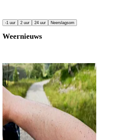
-1 uur
2 uur
24 uur
Neerslagsom
Weernieuws