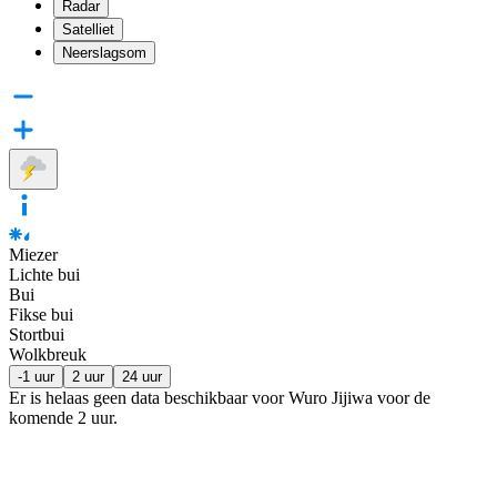
Radar
Satelliet
Neerslagsom
Miezer
Lichte bui
Bui
Fikse bui
Stortbui
Wolkbreuk
-1 uur
2 uur
24 uur
Er is helaas geen data beschikbaar voor Wuro Jijiwa voor de
komende
2 uur
.