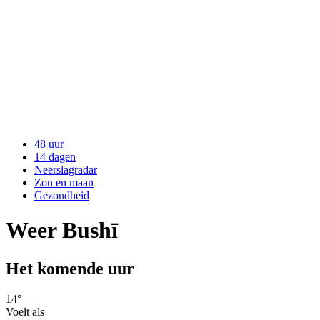
48 uur
14 dagen
Neerslagradar
Zon en maan
Gezondheid
Weer Bushī
Het komende uur
14
°
Voelt als