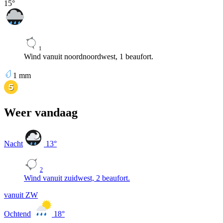
15
°
1
Wind vanuit noordnoordwest, 1 beaufort.
1
mm
Weer vandaag
Nacht
13
°
2
Wind vanuit zuidwest, 2 beaufort.
vanuit ZW
Ochtend
18
°