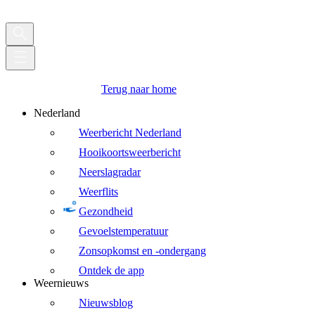
Terug naar home
Nederland
Weerbericht Nederland
Hooikoortsweerbericht
Neerslagradar
Weerflits
Gezondheid
Gevoelstemperatuur
Zonsopkomst en -ondergang
Ontdek de app
Weernieuws
Nieuwsblog