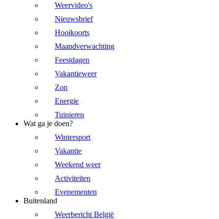
Weervideo's
Nieuwsbrief
Hooikoorts
Maandverwachting
Feestdagen
Vakantieweer
Zon
Energie
Tuinieren
Wat ga je doen?
Wintersport
Vakantie
Weekend weer
Activiteiten
Evenementen
Buitenland
Weerbericht België