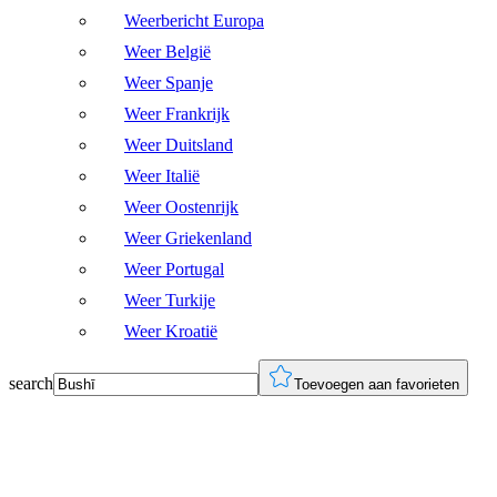
Weerbericht Europa
Weer België
Weer Spanje
Weer Frankrijk
Weer Duitsland
Weer Italië
Weer Oostenrijk
Weer Griekenland
Weer Portugal
Weer Turkije
Weer Kroatië
search
Toevoegen aan favorieten