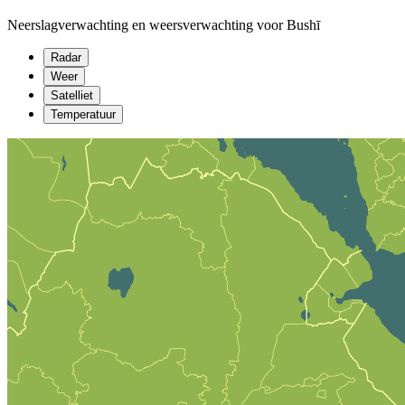
Neerslagverwachting en weersverwachting voor Bushī
Radar
Weer
Satelliet
Temperatuur