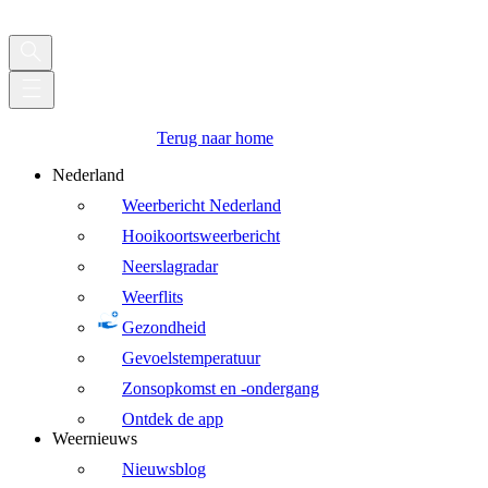
Terug naar home
Nederland
Weerbericht Nederland
Hooikoortsweerbericht
Neerslagradar
Weerflits
Gezondheid
Gevoelstemperatuur
Zonsopkomst en -ondergang
Ontdek de app
Weernieuws
Nieuwsblog