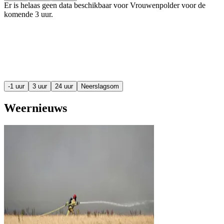
Er is helaas geen data beschikbaar voor Vrouwenpolder voor de
komende
3 uur
.
-1 uur
3 uur
24 uur
Neerslagsom
Weernieuws