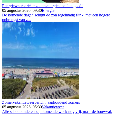
Energieweerbericht: zonne-energie doet het goed!
05 augustus 2026, 09:30
Energie
De komende dagen schijnt de zon regelmatig flink, met een hogere
opbrengst van z...
Zomervakantieweerbericht: aanhoudend zomers
05 augustus 2026, 05:30
Vakantieweer
Alle schoolkinderen zijn komende week nog vrij, maar de bouwvak