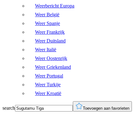
Weerbericht Europa
Weer België
Weer Spanje
Weer Frankrijk
Weer Duitsland
Weer Italië
Weer Oostenrijk
Weer Griekenland
Weer Portugal
Weer Turkije
Weer Kroatië
search
Toevoegen aan favorieten