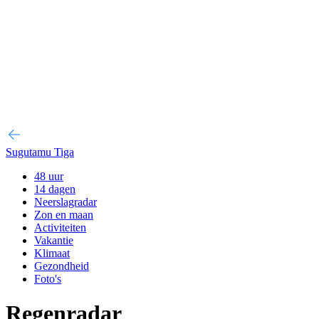
Sugutamu Tiga
48 uur
14 dagen
Neerslagradar
Zon en maan
Activiteiten
Vakantie
Klimaat
Gezondheid
Foto's
Regenradar