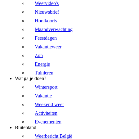
Weervideo's
Nieuwsbrief
Hooikoorts
Maandverwachting
Feestdagen
Vakantieweer
Zon
Energie
Tuinieren
Wat ga je doen?
Wintersport
Vakantie
Weekend weer
Activiteiten
Evenementen
Buitenland
Weerbericht België