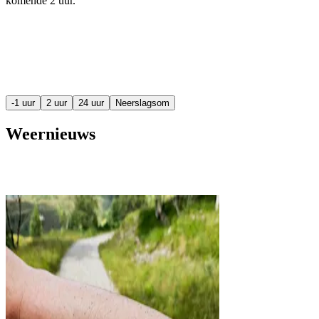
komende
2 uur
.
-1 uur
2 uur
24 uur
Neerslagsom
Weernieuws