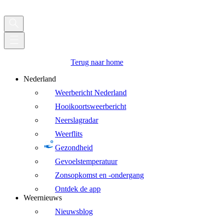
Terug naar home
Nederland
Weerbericht Nederland
Hooikoortsweerbericht
Neerslagradar
Weerflits
Gezondheid
Gevoelstemperatuur
Zonsopkomst en -ondergang
Ontdek de app
Weernieuws
Nieuwsblog