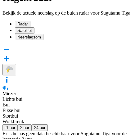
Bekijk de actuele neerslag op de buien radar voor Sugutamu Tiga
Radar
Satelliet
Neerslagsom
Miezer
Lichte bui
Bui
Fikse bui
Stortbui
Wolkbreuk
-1 uur
2 uur
24 uur
Er is helaas geen data beschikbaar voor Sugutamu Tiga voor de