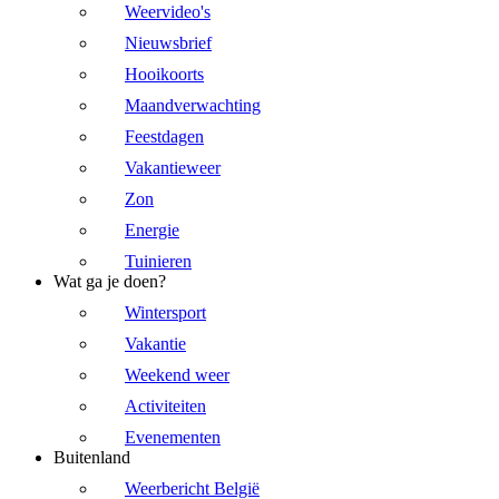
Weervideo's
Nieuwsbrief
Hooikoorts
Maandverwachting
Feestdagen
Vakantieweer
Zon
Energie
Tuinieren
Wat ga je doen?
Wintersport
Vakantie
Weekend weer
Activiteiten
Evenementen
Buitenland
Weerbericht België