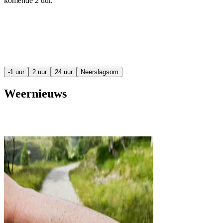
komende
2 uur
.
-1 uur
2 uur
24 uur
Neerslagsom
Weernieuws