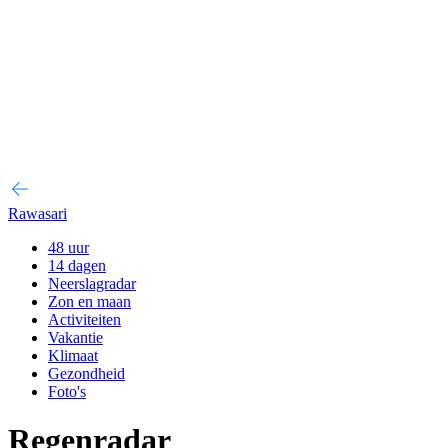
Rawasari
48 uur
14 dagen
Neerslagradar
Zon en maan
Activiteiten
Vakantie
Klimaat
Gezondheid
Foto's
Regenradar