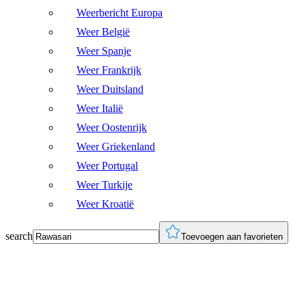
Weerbericht Europa
Weer België
Weer Spanje
Weer Frankrijk
Weer Duitsland
Weer Italië
Weer Oostenrijk
Weer Griekenland
Weer Portugal
Weer Turkije
Weer Kroatië
search
Toevoegen aan favorieten