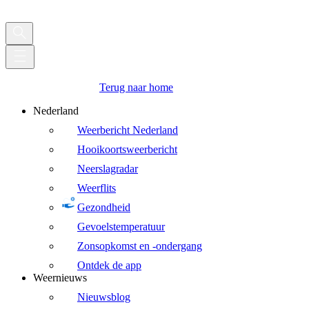
Terug naar home
Nederland
Weerbericht Nederland
Hooikoortsweerbericht
Neerslagradar
Weerflits
Gezondheid
Gevoelstemperatuur
Zonsopkomst en -ondergang
Ontdek de app
Weernieuws
Nieuwsblog