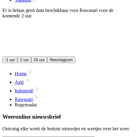
Er is helaas geen data beschikbaar voor Rawasari voor de
komende
2 uur
.
-1 uur
2 uur
24 uur
Neerslagsom
Home
Azië
Indonesië
Rawasari
Regenradar
Weeronline nieuwsbrief
Ontvang elke week de leukste nieuwtjes en weetjes over het weer