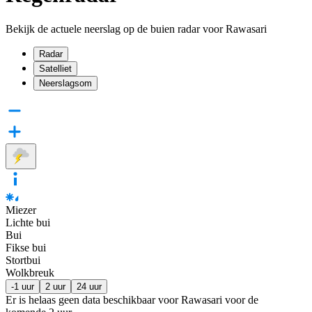
Bekijk de actuele neerslag op de buien radar voor Rawasari
Radar
Satelliet
Neerslagsom
Miezer
Lichte bui
Bui
Fikse bui
Stortbui
Wolkbreuk
-1 uur
2 uur
24 uur
Er is helaas geen data beschikbaar voor Rawasari voor de