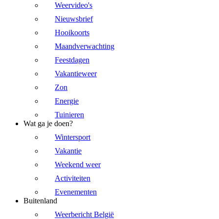
Weervideo's
Nieuwsbrief
Hooikoorts
Maandverwachting
Feestdagen
Vakantieweer
Zon
Energie
Tuinieren
Wat ga je doen?
Wintersport
Vakantie
Weekend weer
Activiteiten
Evenementen
Buitenland
Weerbericht België