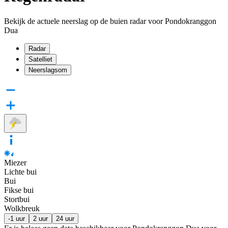
Bekijk de actuele neerslag op de buien radar voor Pondokranggon
Dua
Radar
Satelliet
Neerslagsom
Miezer
Lichte bui
Bui
Fikse bui
Stortbui
Wolkbreuk
-1 uur
2 uur
24 uur