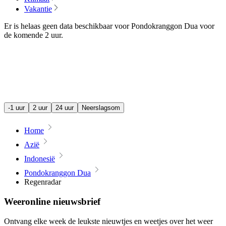
Vakantie
Er is helaas geen data beschikbaar voor Pondokranggon Dua voor
de komende
2 uur
.
-1 uur
2 uur
24 uur
Neerslagsom
Home
Azië
Indonesië
Pondokranggon Dua
Regenradar
Weeronline nieuwsbrief
Ontvang elke week de leukste nieuwtjes en weetjes over het weer