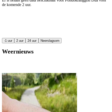
Er is helaas geen data beschikbaar voor Pondokranggon Dua voor
de komende
2 uur
.
-1 uur
2 uur
24 uur
Neerslagsom
Weernieuws