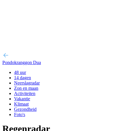
Pondokranggon Dua
48 uur
14 dagen
Neerslagradar
Zon en maan
Activiteiten
Vakantie
Klimaat
Gezondheid
Foto's
Regenradar