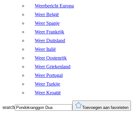
Weerbericht Europa
Weer België
Weer Spanje
Weer Frankrijk
Weer Duitsland
Weer Italië
Weer Oostenrijk
Weer Griekenland
Weer Portugal
Weer Turkije
Weer Kroatië
search
Toevoegen aan favorieten