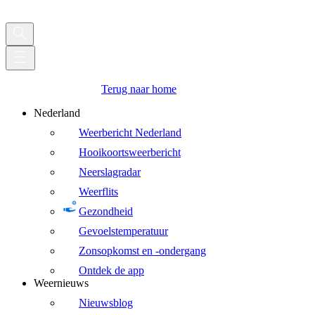
Terug naar home
Nederland
Weerbericht Nederland
Hooikoortsweerbericht
Neerslagradar
Weerflits
Gezondheid
Gevoelstemperatuur
Zonsopkomst en -ondergang
Ontdek de app
Weernieuws
Nieuwsblog