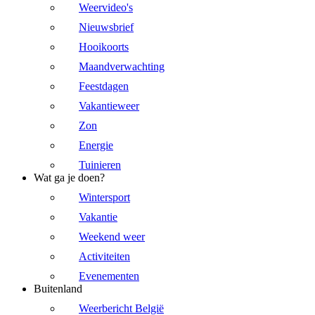
Weervideo's
Nieuwsbrief
Hooikoorts
Maandverwachting
Feestdagen
Vakantieweer
Zon
Energie
Tuinieren
Wat ga je doen?
Wintersport
Vakantie
Weekend weer
Activiteiten
Evenementen
Buitenland
Weerbericht België