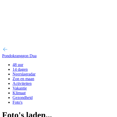
Pondokranggon Dua
48 uur
14 dagen
Neerslagradar
Zon en maan
Activiteiten
Vakantie
Klimaat
Gezondheid
Foto's
Foto's laden...