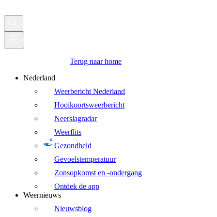
Terug naar home
Nederland
Weerbericht Nederland
Hooikoortsweerbericht
Neerslagradar
Weerflits
Gezondheid
Gevoelstemperatuur
Zonsopkomst en -ondergang
Ontdek de app
Weernieuws
Nieuwsblog