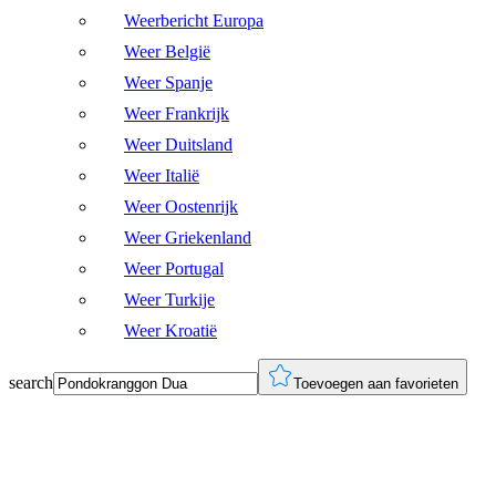
Weerbericht Europa
Weer België
Weer Spanje
Weer Frankrijk
Weer Duitsland
Weer Italië
Weer Oostenrijk
Weer Griekenland
Weer Portugal
Weer Turkije
Weer Kroatië
search
Toevoegen aan favorieten