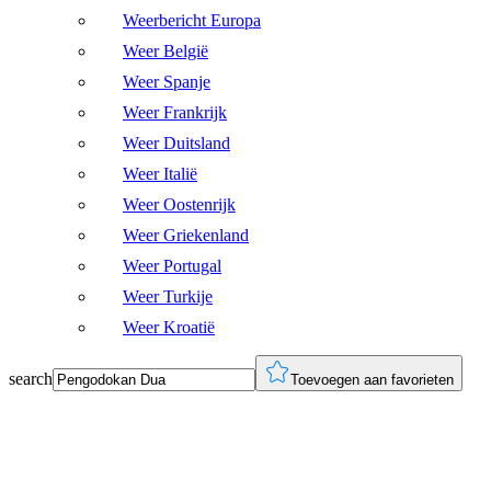
Weerbericht Europa
Weer België
Weer Spanje
Weer Frankrijk
Weer Duitsland
Weer Italië
Weer Oostenrijk
Weer Griekenland
Weer Portugal
Weer Turkije
Weer Kroatië
search
Toevoegen aan favorieten