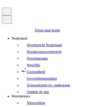
Terug naar home
Nederland
Weerbericht Nederland
Hooikoortsweerbericht
Neerslagradar
Weerflits
Gezondheid
Gevoelstemperatuur
Zonsopkomst en -ondergang
Ontdek de app
Weernieuws
Nieuwsblog