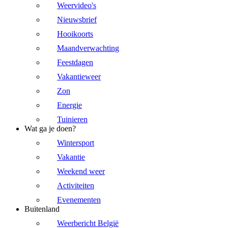
Weervideo's
Nieuwsbrief
Hooikoorts
Maandverwachting
Feestdagen
Vakantieweer
Zon
Energie
Tuinieren
Wat ga je doen?
Wintersport
Vakantie
Weekend weer
Activiteiten
Evenementen
Buitenland
Weerbericht België