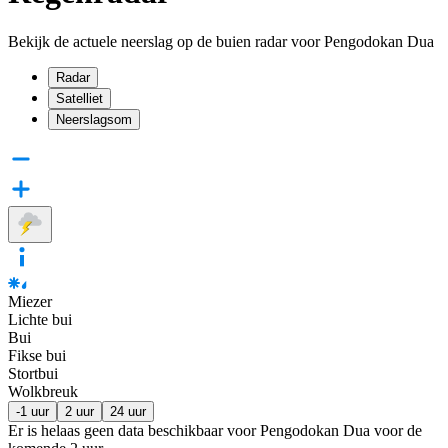
Bekijk de actuele neerslag op de buien radar voor Pengodokan Dua
Radar
Satelliet
Neerslagsom
Miezer
Lichte bui
Bui
Fikse bui
Stortbui
Wolkbreuk
-1 uur
2 uur
24 uur
Er is helaas geen data beschikbaar voor Pengodokan Dua voor de