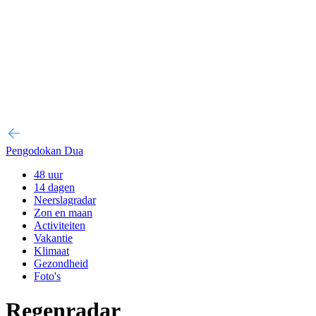
Pengodokan Dua
48 uur
14 dagen
Neerslagradar
Zon en maan
Activiteiten
Vakantie
Klimaat
Gezondheid
Foto's
Regenradar