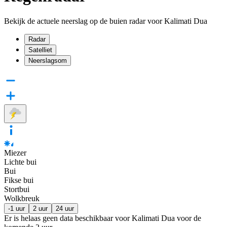
Bekijk de actuele neerslag op de buien radar voor Kalimati Dua
Radar
Satelliet
Neerslagsom
Miezer
Lichte bui
Bui
Fikse bui
Stortbui
Wolkbreuk
-1 uur
2 uur
24 uur
Er is helaas geen data beschikbaar voor Kalimati Dua voor de