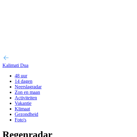
Kalimati Dua
48 uur
14 dagen
Neerslagradar
Zon en maan
Activiteiten
Vakantie
Klimaat
Gezondheid
Foto's
Regenradar