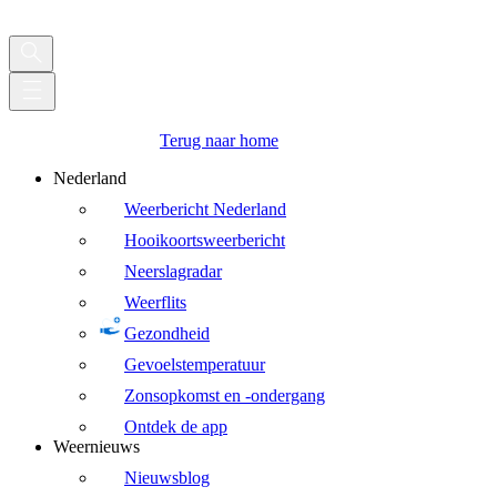
Terug naar home
Nederland
Weerbericht Nederland
Hooikoortsweerbericht
Neerslagradar
Weerflits
Gezondheid
Gevoelstemperatuur
Zonsopkomst en -ondergang
Ontdek de app
Weernieuws
Nieuwsblog