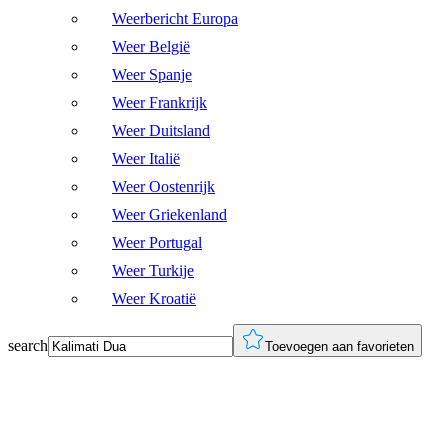
Weerbericht Europa
Weer België
Weer Spanje
Weer Frankrijk
Weer Duitsland
Weer Italië
Weer Oostenrijk
Weer Griekenland
Weer Portugal
Weer Turkije
Weer Kroatië
search
Toevoegen aan favorieten