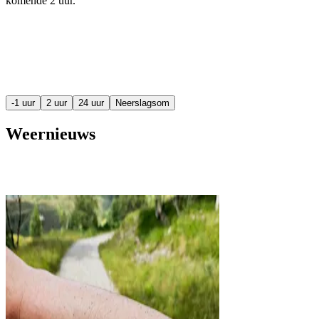
komende
2 uur
.
-1 uur
2 uur
24 uur
Neerslagsom
Weernieuws