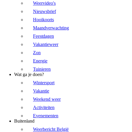
Weervideo's
Nieuwsbrief
Hooikoorts
Maandverwachting
Feestdagen
Vakantieweer
Zon
Energie
Tuinieren
Wat ga je doen?
Wintersport
Vakantie
Weekend weer
Activiteiten
Evenementen
Buitenland
Weerbericht België