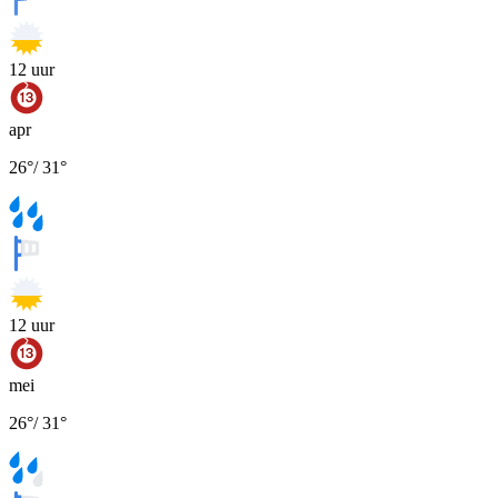
12
uur
apr
26
°
/
31
°
12
uur
mei
26
°
/
31
°