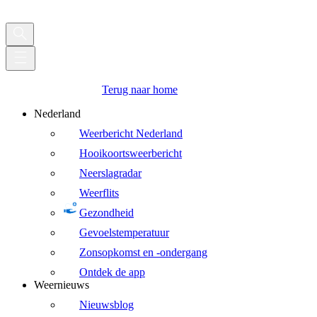
Terug naar home
Nederland
Weerbericht Nederland
Hooikoortsweerbericht
Neerslagradar
Weerflits
Gezondheid
Gevoelstemperatuur
Zonsopkomst en -ondergang
Ontdek de app
Weernieuws
Nieuwsblog