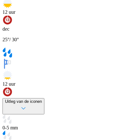
12
uur
dec
25
°
/
30
°
12
uur
Uitleg van de iconen
0-5 mm