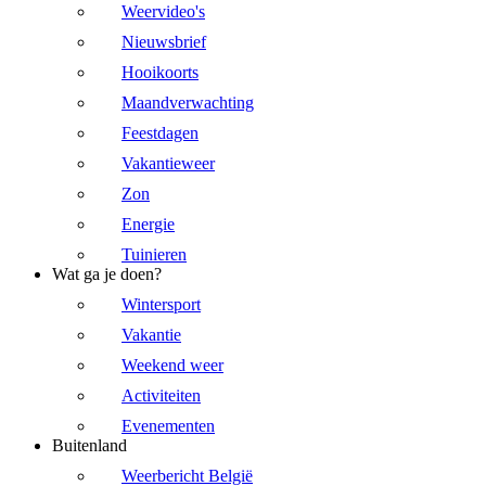
Weervideo's
Nieuwsbrief
Hooikoorts
Maandverwachting
Feestdagen
Vakantieweer
Zon
Energie
Tuinieren
Wat ga je doen?
Wintersport
Vakantie
Weekend weer
Activiteiten
Evenementen
Buitenland
Weerbericht België