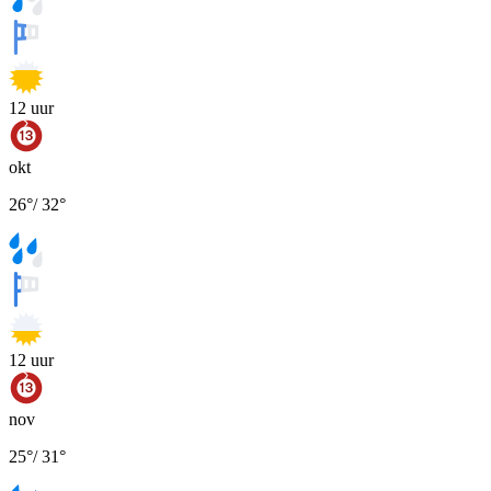
12
uur
okt
26
°
/
32
°
12
uur
nov
25
°
/
31
°