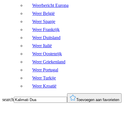
Weerbericht Europa
Weer België
Weer Spanje
Weer Frankrijk
Weer Duitsland
Weer Italië
Weer Oostenrijk
Weer Griekenland
Weer Portugal
Weer Turkije
Weer Kroatië
search
Toevoegen aan favorieten