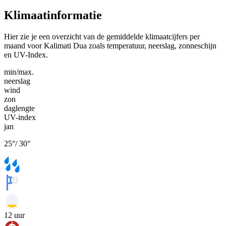
Klimaatinformatie
Hier zie je een overzicht van de gemiddelde klimaatcijfers per
maand voor Kalimati Dua zoals temperatuur, neerslag, zonneschijn
en UV-Index.
min/max.
neerslag
wind
zon
daglengte
UV-index
jan
25
°
/
30
°
12
uur