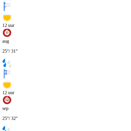
12
uur
aug
25
°
/
31
°
12
uur
sep
25
°
/
32
°