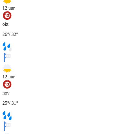
12
uur
okt
26
°
/
32
°
12
uur
nov
25
°
/
31
°