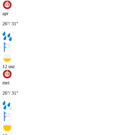
apr
26
°
/
31
°
12
uur
mei
26
°
/
31
°