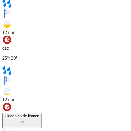
12
uur
dec
25
°
/
30
°
12
uur
Uitleg van de iconen