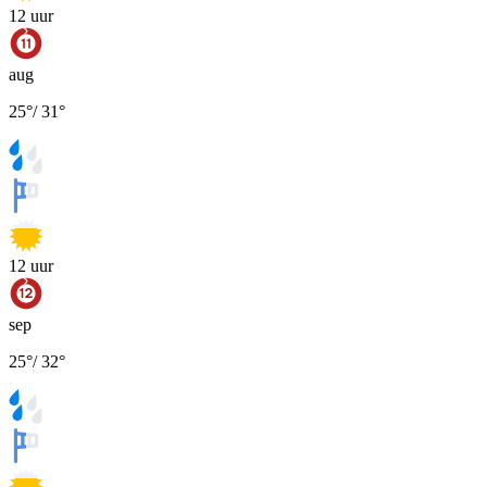
12
uur
aug
25
°
/
31
°
12
uur
sep
25
°
/
32
°