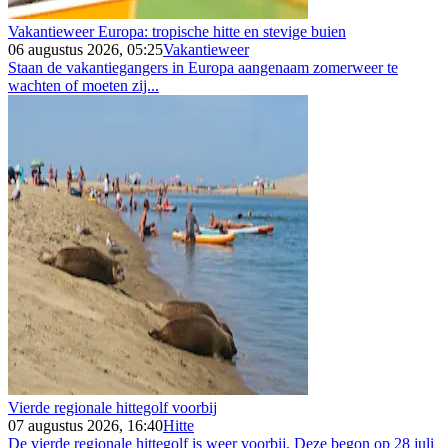
Vakantieweer Europa: tropische hitte en stevige buien
06 augustus 2026, 05:25
Vakantieweer
Staan de vakantiegangers in Europa aangenaam zomerweer te
wachten of moeten zij...
Vierde regionale hittegolf voorbij
07 augustus 2026, 16:40
Hitte
De vierde regionale hittegolf is weer voorbij. Deze begon op 28 juli