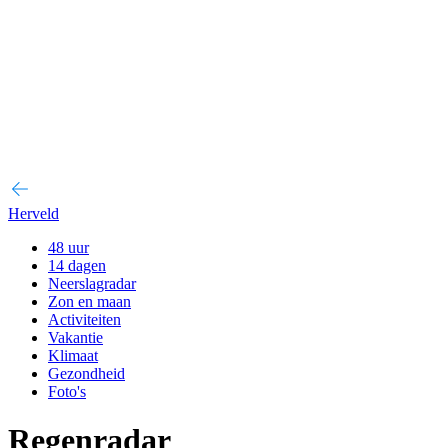
Herveld
48 uur
14 dagen
Neerslagradar
Zon en maan
Activiteiten
Vakantie
Klimaat
Gezondheid
Foto's
Regenradar