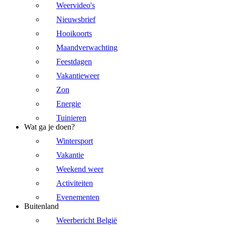
Weervideo's
Nieuwsbrief
Hooikoorts
Maandverwachting
Feestdagen
Vakantieweer
Zon
Energie
Tuinieren
Wat ga je doen?
Wintersport
Vakantie
Weekend weer
Activiteiten
Evenementen
Buitenland
Weerbericht België