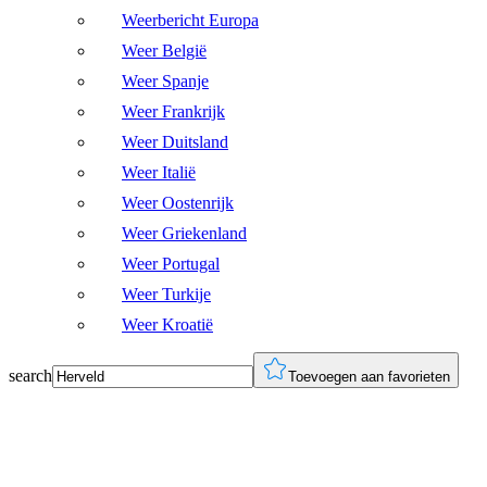
Weerbericht Europa
Weer België
Weer Spanje
Weer Frankrijk
Weer Duitsland
Weer Italië
Weer Oostenrijk
Weer Griekenland
Weer Portugal
Weer Turkije
Weer Kroatië
search
Toevoegen aan favorieten