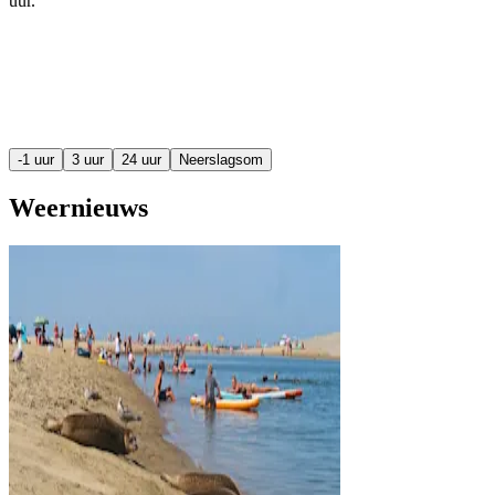
uur
.
-1 uur
3 uur
24 uur
Neerslagsom
Weernieuws