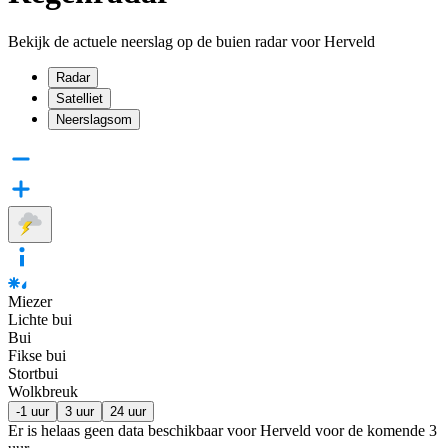
Bekijk de actuele neerslag op de buien radar voor Herveld
Radar
Satelliet
Neerslagsom
Miezer
Lichte bui
Bui
Fikse bui
Stortbui
Wolkbreuk
-1 uur
3 uur
24 uur
Er is helaas geen data beschikbaar voor Herveld voor de komende
3