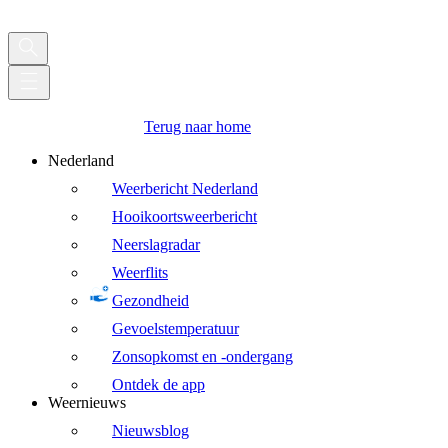
Terug naar home
Nederland
Weerbericht Nederland
Hooikoortsweerbericht
Neerslagradar
Weerflits
Gezondheid
Gevoelstemperatuur
Zonsopkomst en -ondergang
Ontdek de app
Weernieuws
Nieuwsblog