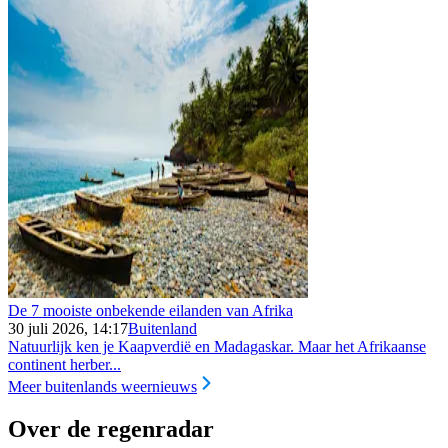
De 7 mooiste onbekende eilanden van Afrika
30 juli 2026, 14:17
Buitenland
Natuurlijk ken je Kaapverdië en Madagaskar. Maar het Afrikaanse
continent herber...
Meer buitenlands weernieuws
Over de regenradar