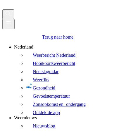
Terug naar home
Nederland
Weerbericht Nederland
Hooikoortsweerbericht
Neerslagradar
Weerflits
Gezondheid
Gevoelstemperatuur
Zonsopkomst en -ondergang
Ontdek de app
Weernieuws
Nieuwsblog