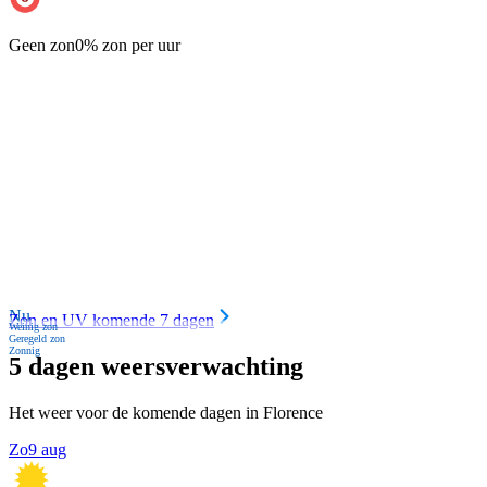
Geen zon
0% zon per uur
Nu
Zon en UV komende 7 dagen
Weinig zon
Geregeld zon
Zonnig
5 dagen weersverwachting
Het weer voor de komende dagen in Florence
Zo
9 aug