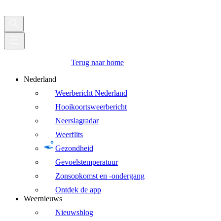
Terug naar home
Nederland
Weerbericht Nederland
Hooikoortsweerbericht
Neerslagradar
Weerflits
Gezondheid
Gevoelstemperatuur
Zonsopkomst en -ondergang
Ontdek de app
Weernieuws
Nieuwsblog