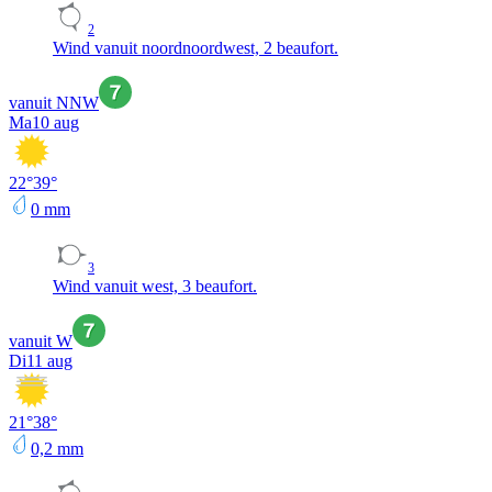
2
Wind vanuit noordnoordwest, 2 beaufort.
vanuit NNW
Ma
10 aug
22
°
39
°
0
mm
3
Wind vanuit west, 3 beaufort.
vanuit W
Di
11 aug
21
°
38
°
0,2
mm