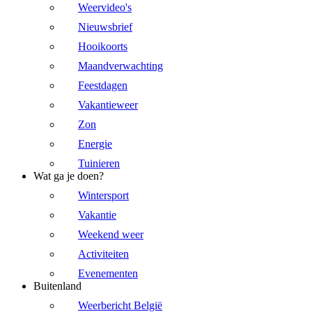
Weervideo's
Nieuwsbrief
Hooikoorts
Maandverwachting
Feestdagen
Vakantieweer
Zon
Energie
Tuinieren
Wat ga je doen?
Wintersport
Vakantie
Weekend weer
Activiteiten
Evenementen
Buitenland
Weerbericht België