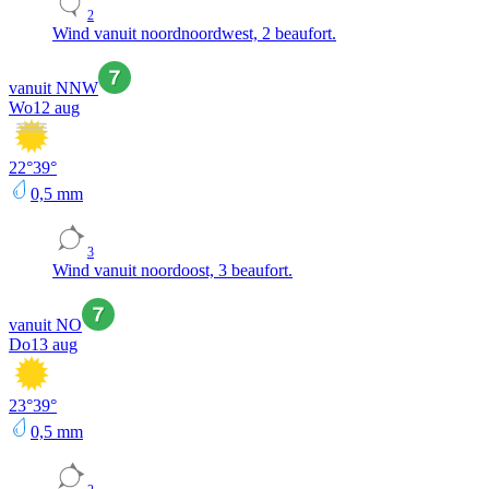
2
Wind vanuit noordnoordwest, 2 beaufort.
vanuit NNW
Wo
12 aug
22
°
39
°
0,5
mm
3
Wind vanuit noordoost, 3 beaufort.
vanuit NO
Do
13 aug
23
°
39
°
0,5
mm