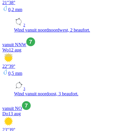
21
°
38
°
0,2
mm
2
Wind vanuit noordnoordwest, 2 beaufort.
vanuit NNW
Wo
12 aug
22
°
39
°
0,5
mm
3
Wind vanuit noordoost, 3 beaufort.
vanuit NO
Do
13 aug
23
°
39
°