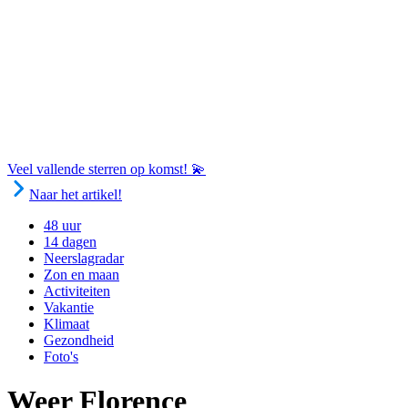
Veel vallende sterren op komst! 💫
Naar het artikel!
48 uur
14 dagen
Neerslagradar
Zon en maan
Activiteiten
Vakantie
Klimaat
Gezondheid
Foto's
Weer Florence