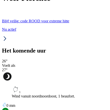
Blijf veilig: code ROOD voor extreme hitte
Nu actief
Het komende uur
26
°
Voelt als
27
°
1
Wind vanuit noordnoordoost, 1 beaufort.
0
mm