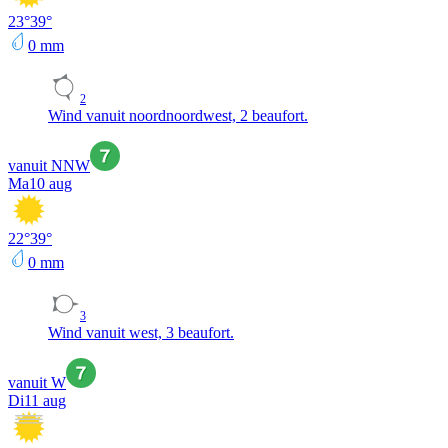
23
°
39
°
0
mm
2
Wind vanuit noordnoordwest, 2 beaufort.
vanuit NNW
Ma
10 aug
22
°
39
°
0
mm
3
Wind vanuit west, 3 beaufort.
vanuit W
Di
11 aug