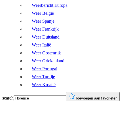
Weerbericht Europa
Weer België
Weer Spanje
Weer Frankrijk
Weer Duitsland
Weer Italië
Weer Oostenrijk
Weer Griekenland
Weer Portugal
Weer Turkije
Weer Kroatië
search
Toevoegen aan favorieten