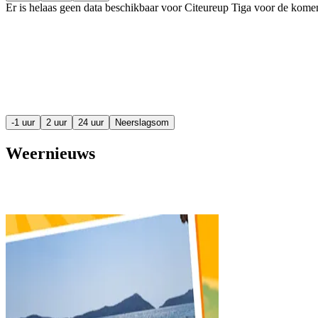
Er is helaas geen data beschikbaar voor Citeureup Tiga voor de kom
-1 uur
2 uur
24 uur
Neerslagsom
Weernieuws