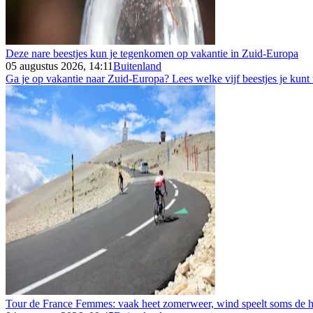
Deze nare beestjes kun je tegenkomen op vakantie in Zuid-Europa
05 augustus 2026, 14:11
Buitenland
Ga je op vakantie naar Zuid-Europa? Lees welke vijf beestjes je kunt
Tour de France Femmes: vaak heet zomerweer, wind speelt soms de h