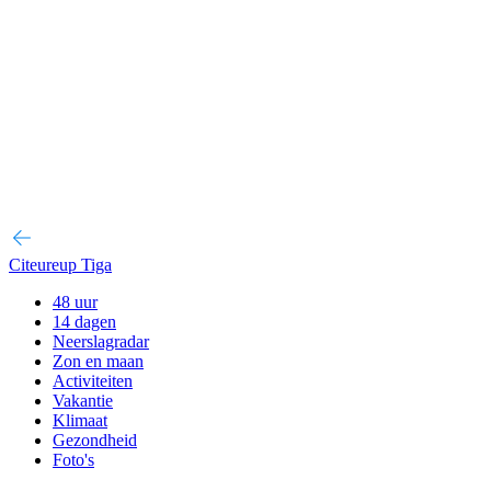
Citeureup Tiga
48 uur
14 dagen
Neerslagradar
Zon en maan
Activiteiten
Vakantie
Klimaat
Gezondheid
Foto's