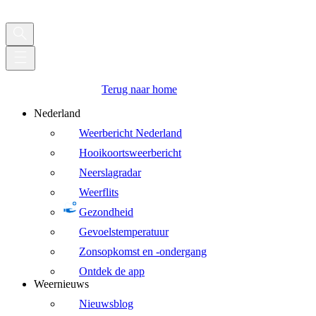
Terug naar home
Nederland
Weerbericht Nederland
Hooikoortsweerbericht
Neerslagradar
Weerflits
Gezondheid
Gevoelstemperatuur
Zonsopkomst en -ondergang
Ontdek de app
Weernieuws
Nieuwsblog