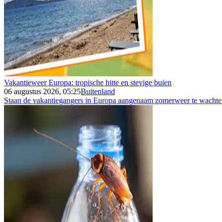
Vakantieweer Europa: tropische hitte en stevige buien
06 augustus 2026, 05:25
Buitenland
Staan de vakantiegangers in Europa aangenaam zomerweer te wachten 