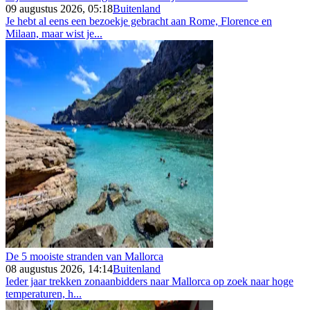
09 augustus 2026, 05:18
Buitenland
Je hebt al eens een bezoekje gebracht aan Rome, Florence en
Milaan, maar wist je...
De 5 mooiste stranden van Mallorca
08 augustus 2026, 14:14
Buitenland
Ieder jaar trekken zonaanbidders naar Mallorca op zoek naar hoge
temperaturen, h...