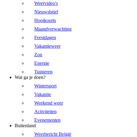
Weervideo's
Nieuwsbrief
Hooikoorts
Maandverwachting
Feestdagen
Vakantieweer
Zon
Energie
Tuinieren
Wat ga je doen?
Wintersport
Vakantie
Weekend weer
Activiteiten
Evenementen
Buitenland
Weerbericht België