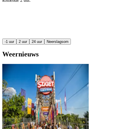
komende
2 uur
.
-1 uur
2 uur
24 uur
Neerslagsom
Weernieuws