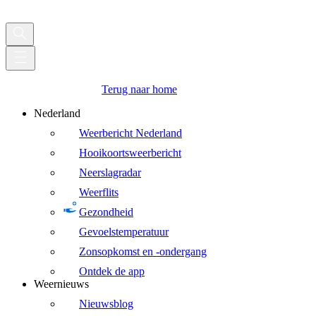
Terug naar home
Nederland
Weerbericht Nederland
Hooikoortsweerbericht
Neerslagradar
Weerflits
Gezondheid
Gevoelstemperatuur
Zonsopkomst en -ondergang
Ontdek de app
Weernieuws
Nieuwsblog