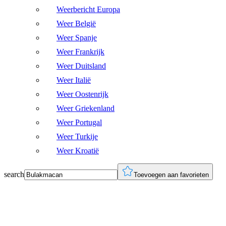
Weerbericht Europa
Weer België
Weer Spanje
Weer Frankrijk
Weer Duitsland
Weer Italië
Weer Oostenrijk
Weer Griekenland
Weer Portugal
Weer Turkije
Weer Kroatië
search
Toevoegen aan favorieten