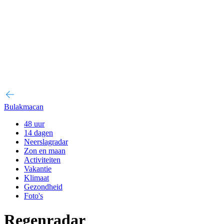
Bulakmacan
48 uur
14 dagen
Neerslagradar
Zon en maan
Activiteiten
Vakantie
Klimaat
Gezondheid
Foto's
Regenradar