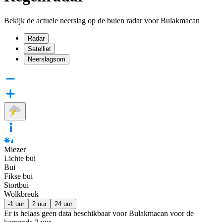
Bekijk de actuele neerslag op de buien radar voor Bulakmacan
Radar
Satelliet
Neerslagsom
Miezer
Lichte bui
Bui
Fikse bui
Stortbui
Wolkbreuk
-1 uur
2 uur
24 uur
Er is helaas geen data beschikbaar voor Bulakmacan voor de