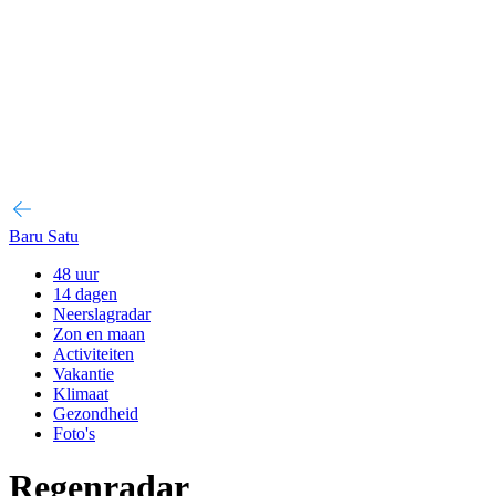
Baru Satu
48 uur
14 dagen
Neerslagradar
Zon en maan
Activiteiten
Vakantie
Klimaat
Gezondheid
Foto's
Regenradar