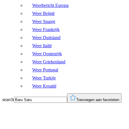
Weerbericht Europa
Weer België
Weer Spanje
Weer Frankrijk
Weer Duitsland
Weer Italië
Weer Oostenrijk
Weer Griekenland
Weer Portugal
Weer Turkije
Weer Kroatië
search
Toevoegen aan favorieten