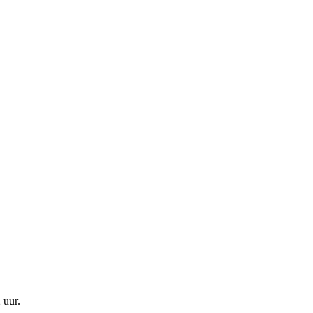
 uur
.