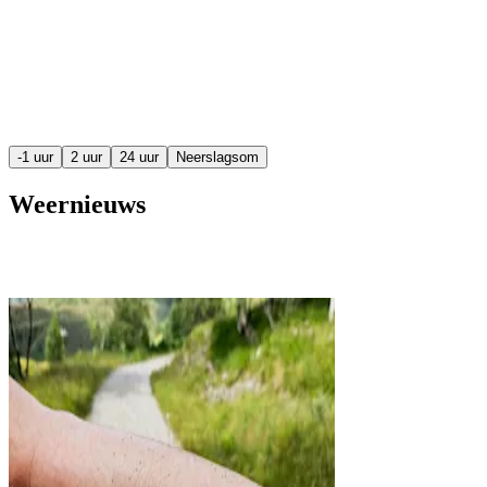
-1 uur
2 uur
24 uur
Neerslagsom
Weernieuws