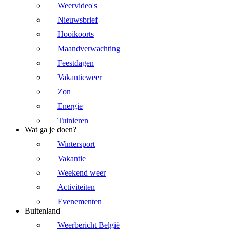
Weervideo's
Nieuwsbrief
Hooikoorts
Maandverwachting
Feestdagen
Vakantieweer
Zon
Energie
Tuinieren
Wat ga je doen?
Wintersport
Vakantie
Weekend weer
Activiteiten
Evenementen
Buitenland
Weerbericht België