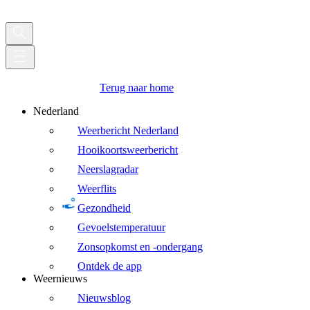
Terug naar home
Nederland
Weerbericht Nederland
Hooikoortsweerbericht
Neerslagradar
Weerflits
Gezondheid
Gevoelstemperatuur
Zonsopkomst en -ondergang
Ontdek de app
Weernieuws
Nieuwsblog