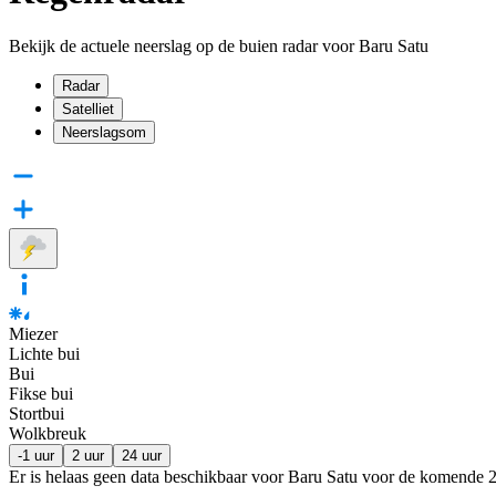
Bekijk de actuele neerslag op de buien radar voor Baru Satu
Radar
Satelliet
Neerslagsom
Miezer
Lichte bui
Bui
Fikse bui
Stortbui
Wolkbreuk
-1 uur
2 uur
24 uur
Er is helaas geen data beschikbaar voor Baru Satu voor de komende
2