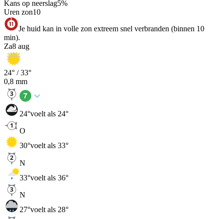
Kans op neerslag
5
%
Uren zon
10
Je huid kan in volle zon extreem snel verbranden (binnen 10
min).
Za
8 aug
24
° /
33
°
0,8
mm
24
°
voelt als 24°
O
30
°
voelt als 33°
N
33
°
voelt als 36°
N
27
°
voelt als 28°