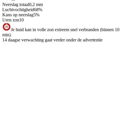
Neerslag totaal
0,2
mm
Luchtvochtigheid
68
%
Kans op neerslag
5
%
Uren zon
10
Je huid kan in volle zon extreem snel verbranden (binnen 10
min).
14 daagse verwachting gaat verder onder de advertentie