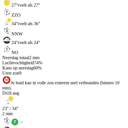
27
°
voelt als 27°
ZZO
34
°
voelt als 36°
NNW
24
°
voelt als 24°
NO
Neerslag totaal
2
mm
Luchtvochtigheid
74
%
Kans op neerslag
60
%
Uren zon
9
Je huid kan in volle zon extreem snel verbranden (binnen 10
min).
Di
18 aug
23
° /
34
°
2
mm