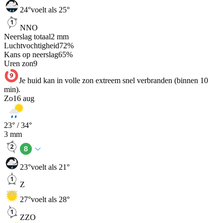
24
°
voelt als 25°
NNO
Neerslag totaal
2
mm
Luchtvochtigheid
72
%
Kans op neerslag
65
%
Uren zon
9
Je huid kan in volle zon extreem snel verbranden (binnen 10
min).
Zo
16 aug
23
° /
34
°
3
mm
23
°
voelt als 21°
Z
27
°
voelt als 28°
ZZO