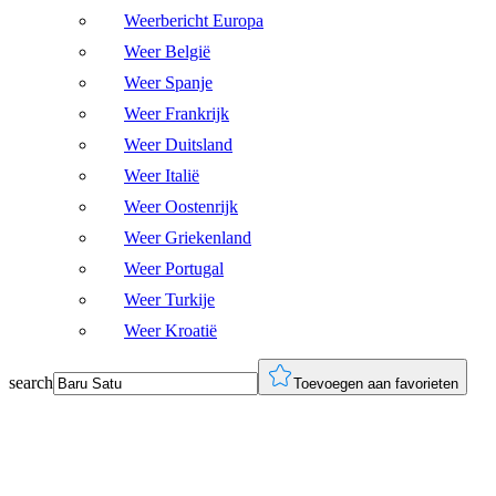
Weerbericht Europa
Weer België
Weer Spanje
Weer Frankrijk
Weer Duitsland
Weer Italië
Weer Oostenrijk
Weer Griekenland
Weer Portugal
Weer Turkije
Weer Kroatië
search
Toevoegen aan favorieten