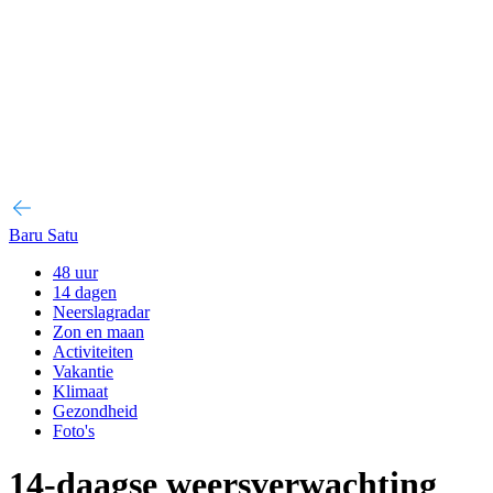
Baru Satu
48 uur
14 dagen
Neerslagradar
Zon en maan
Activiteiten
Vakantie
Klimaat
Gezondheid
Foto's
14-daagse weersverwachting