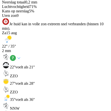
Neerslag totaal
0,2
mm
Luchtvochtigheid
71
%
Kans op neerslag
5
%
Uren zon
9
Je huid kan in volle zon extreem snel verbranden (binnen 10
min).
Za
15 aug
22
° /
35
°
2
mm
22
°
voelt als 21°
ZZO
27
°
voelt als 28°
ZZO
35
°
voelt als 36°
NNW