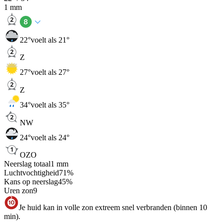
1
mm
22
°
voelt als 21°
Z
27
°
voelt als 27°
Z
34
°
voelt als 35°
NW
24
°
voelt als 24°
OZO
Neerslag totaal
1
mm
Luchtvochtigheid
71
%
Kans op neerslag
45
%
Uren zon
9
Je huid kan in volle zon extreem snel verbranden (binnen 10
min).