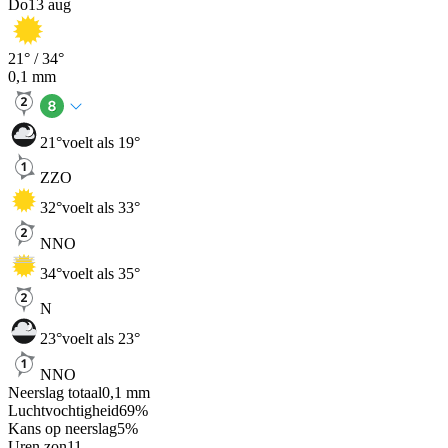
Do
13 aug
21
° /
34
°
0,1
mm
21
°
voelt als 19°
ZZO
32
°
voelt als 33°
NNO
34
°
voelt als 35°
N
23
°
voelt als 23°
NNO
Neerslag totaal
0,1
mm
Luchtvochtigheid
69
%
Kans op neerslag
5
%
Uren zon
11