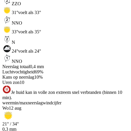
ZZO
31
°
voelt als 33°
NNO
33
°
voelt als 35°
N
24
°
voelt als 24°
NNO
Neerslag totaal
0,4
mm
Luchtvochtigheid
69
%
Kans op neerslag
10
%
Uren zon
10
Je huid kan in volle zon extreem snel verbranden (binnen 10
min).
weer
min
/
max
neerslag
wind
cijfer
Wo
12 aug
21
° /
34
°
0,3
mm