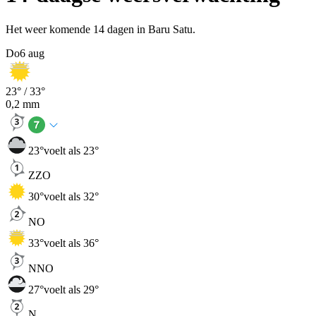
Het weer komende 14 dagen in Baru Satu.
Do
6 aug
23
° /
33
°
0,2
mm
23
°
voelt als 23°
ZZO
30
°
voelt als 32°
NO
33
°
voelt als 36°
NNO
27
°
voelt als 29°
N