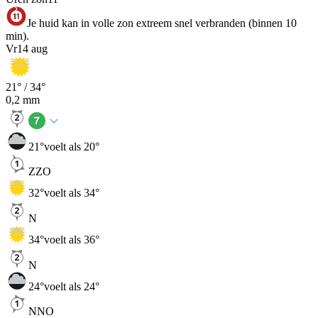
Je huid kan in volle zon extreem snel verbranden (binnen 10
min).
Vr
14 aug
21
° /
34
°
0,2
mm
21
°
voelt als 20°
ZZO
32
°
voelt als 34°
N
34
°
voelt als 36°
N
24
°
voelt als 24°
NNO