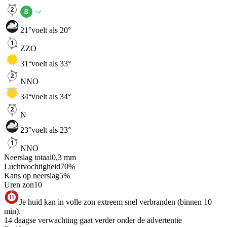
21
°
voelt als 20°
ZZO
31
°
voelt als 33°
NNO
34
°
voelt als 34°
N
23
°
voelt als 23°
NNO
Neerslag totaal
0,3
mm
Luchtvochtigheid
70
%
Kans op neerslag
5
%
Uren zon
10
Je huid kan in volle zon extreem snel verbranden (binnen 10
min).
14 daagse verwachting gaat verder onder de advertentie