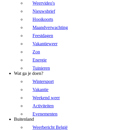
Weervideo's
Nieuwsbrief
Hooikoorts
Maandverwachting
Feestdagen
Vakantieweer
Zon
Energie
Tuinieren
Wat ga je doen?
Wintersport
Vakantie
Weekend weer
Activiteiten
Evenementen
Buitenland
Weerbericht België