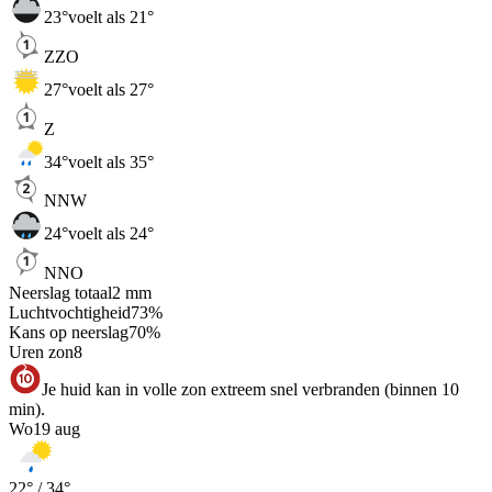
23
°
voelt als 21°
ZZO
27
°
voelt als 27°
Z
34
°
voelt als 35°
NNW
24
°
voelt als 24°
NNO
Neerslag totaal
2
mm
Luchtvochtigheid
73
%
Kans op neerslag
70
%
Uren zon
8
Je huid kan in volle zon extreem snel verbranden (binnen 10
min).
Wo
19 aug
22
° /
34
°