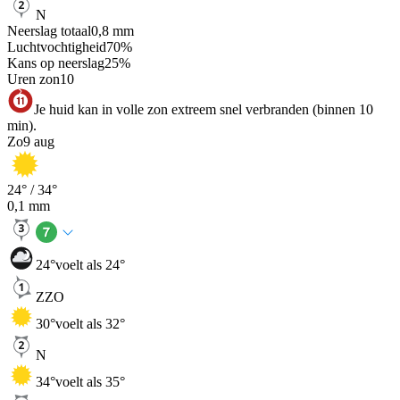
N
Neerslag totaal
0,8
mm
Luchtvochtigheid
70
%
Kans op neerslag
25
%
Uren zon
10
Je huid kan in volle zon extreem snel verbranden (binnen 10
min).
Zo
9 aug
24
° /
34
°
0,1
mm
24
°
voelt als 24°
ZZO
30
°
voelt als 32°
N
34
°
voelt als 35°