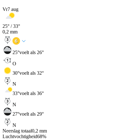
Vr
7 aug
25
° /
33
°
0,2
mm
25
°
voelt als 26°
O
30
°
voelt als 32°
N
33
°
voelt als 36°
N
27
°
voelt als 29°
N
Neerslag totaal
0,2
mm
Luchtvochtigheid
68
%