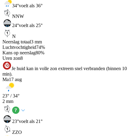
34
°
voelt als 36°
NNW
24
°
voelt als 25°
N
Neerslag totaal
3
mm
Luchtvochtigheid
74
%
Kans op neerslag
80
%
Uren zon
8
Je huid kan in volle zon extreem snel verbranden (binnen 10
min).
Ma
17 aug
23
° /
34
°
2
mm
23
°
voelt als 21°
ZZO