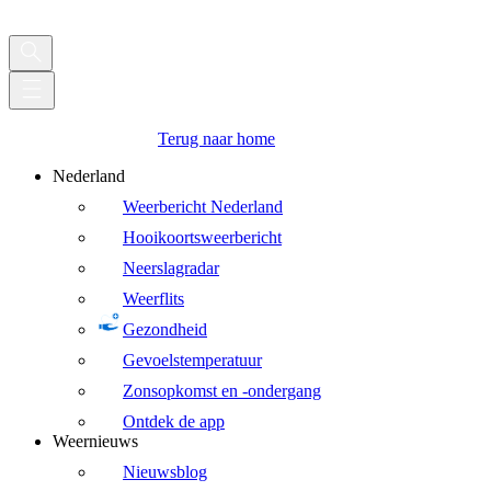
Terug naar home
Nederland
Weerbericht Nederland
Hooikoortsweerbericht
Neerslagradar
Weerflits
Gezondheid
Gevoelstemperatuur
Zonsopkomst en -ondergang
Ontdek de app
Weernieuws
Nieuwsblog