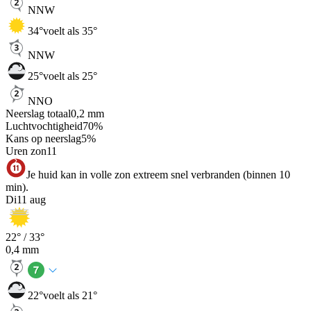
NNW
34
°
voelt als 35°
NNW
25
°
voelt als 25°
NNO
Neerslag totaal
0,2
mm
Luchtvochtigheid
70
%
Kans op neerslag
5
%
Uren zon
11
Je huid kan in volle zon extreem snel verbranden (binnen 10
min).
Di
11 aug
22
° /
33
°
0,4
mm
22
°
voelt als 21°