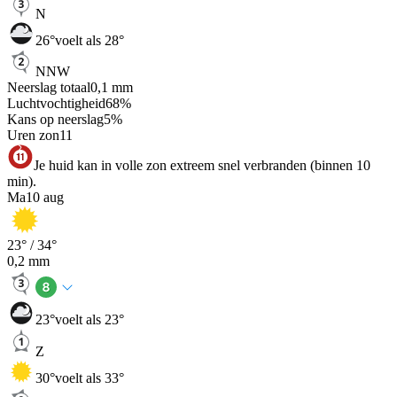
N
26
°
voelt als 28°
NNW
Neerslag totaal
0,1
mm
Luchtvochtigheid
68
%
Kans op neerslag
5
%
Uren zon
11
Je huid kan in volle zon extreem snel verbranden (binnen 10
min).
Ma
10 aug
23
° /
34
°
0,2
mm
23
°
voelt als 23°
Z
30
°
voelt als 33°