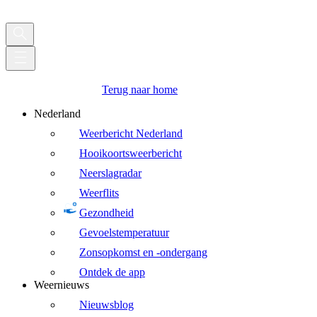
Terug naar home
Nederland
Weerbericht Nederland
Hooikoortsweerbericht
Neerslagradar
Weerflits
Gezondheid
Gevoelstemperatuur
Zonsopkomst en -ondergang
Ontdek de app
Weernieuws
Nieuwsblog