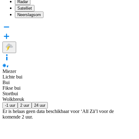
Radar
Satelliet
Neerslagsom
Miezer
Lichte bui
Bui
Fikse bui
Stortbui
Wolkbreuk
-1 uur
2 uur
24 uur
Er is helaas geen data beschikbaar voor ‘Alī Zā’ī voor de
komende
2 uur
.