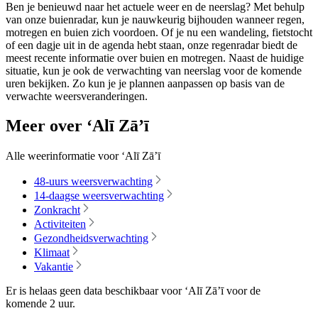
Ben je benieuwd naar het actuele weer en de neerslag? Met behulp
van onze buienradar, kun je nauwkeurig bijhouden wanneer regen,
motregen en buien zich voordoen. Of je nu een wandeling, fietstocht
of een dagje uit in de agenda hebt staan, onze regenradar biedt de
meest recente informatie over buien en motregen. Naast de huidige
situatie, kun je ook de verwachting van neerslag voor de komende
uren bekijken. Zo kun je je plannen aanpassen op basis van de
verwachte weersveranderingen.
Meer over ‘Alī Zā’ī
Alle weerinformatie voor ‘Alī Zā’ī
48-uurs weersverwachting
14-daagse weersverwachting
Zonkracht
Activiteiten
Gezondheidsverwachting
Klimaat
Vakantie
Er is helaas geen data beschikbaar voor ‘Alī Zā’ī voor de
komende
2 uur
.