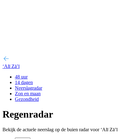
‘Alī Zā’ī
48 uur
14 dagen
Neerslagradar
Zon en maan
Gezondheid
Regenradar
Bekijk de actuele neerslag op de buien radar voor ‘Alī Zā’ī