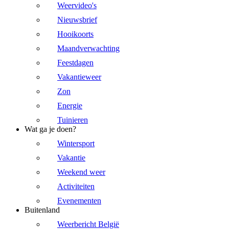
Weervideo's
Nieuwsbrief
Hooikoorts
Maandverwachting
Feestdagen
Vakantieweer
Zon
Energie
Tuinieren
Wat ga je doen?
Wintersport
Vakantie
Weekend weer
Activiteiten
Evenementen
Buitenland
Weerbericht België