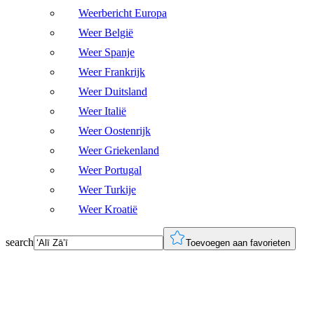
Weerbericht Europa
Weer België
Weer Spanje
Weer Frankrijk
Weer Duitsland
Weer Italië
Weer Oostenrijk
Weer Griekenland
Weer Portugal
Weer Turkije
Weer Kroatië
search
Toevoegen aan favorieten