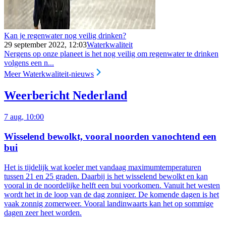
Kan je regenwater nog veilig drinken?
29 september 2022, 12:03
Waterkwaliteit
Nergens op onze planeet is het nog veilig om regenwater te drinken
volgens een n...
Meer Waterkwaliteit-nieuws
Weerbericht Nederland
7 aug, 10:00
Wisselend bewolkt, vooral noorden vanochtend een
bui
Het is tijdelijk wat koeler met vandaag maximumtemperaturen
tussen 21 en 25 graden. Daarbij is het wisselend bewolkt en kan
vooral in de noordelijke helft een bui voorkomen. Vanuit het westen
wordt het in de loop van de dag zonniger. De komende dagen is het
vaak zonnig zomerweer. Vooral landinwaarts kan het op sommige
dagen zeer heet worden.