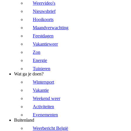
Weervideo's
Nieuwsbrief
Hooikoorts
Maandverwachting
Feestdagen
Vakantieweer
Zon
Energie
Tuinieren
Wat ga je doen?
Wintersport
Vakantie
Weekend weer
Activiteiten
Evenementen
Buitenland
Weerbericht België