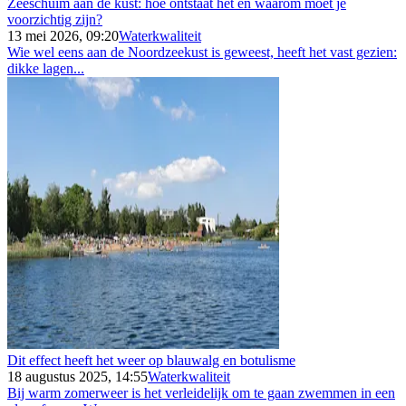
Zeeschuim aan de kust: hoe ontstaat het en waarom moet je
voorzichtig zijn?
13 mei 2026, 09:20
Waterkwaliteit
Wie wel eens aan de Noordzeekust is geweest, heeft het vast gezien:
dikke lagen...
Dit effect heeft het weer op blauwalg en botulisme
18 augustus 2025, 14:55
Waterkwaliteit
Bij warm zomerweer is het verleidelijk om te gaan zwemmen in een