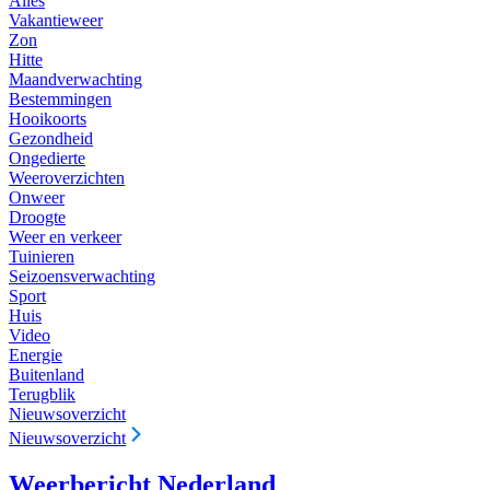
Alles
Vakantieweer
Zon
Hitte
Maandverwachting
Bestemmingen
Hooikoorts
Gezondheid
Ongedierte
Weeroverzichten
Onweer
Droogte
Weer en verkeer
Tuinieren
Seizoensverwachting
Sport
Huis
Video
Energie
Buitenland
Terugblik
Nieuwsoverzicht
Nieuwsoverzicht
Weerbericht Nederland