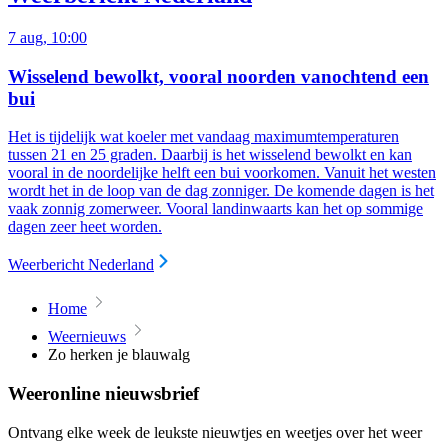
7 aug, 10:00
Wisselend bewolkt, vooral noorden vanochtend een
bui
Het is tijdelijk wat koeler met vandaag maximumtemperaturen
tussen 21 en 25 graden. Daarbij is het wisselend bewolkt en kan
vooral in de noordelijke helft een bui voorkomen. Vanuit het westen
wordt het in de loop van de dag zonniger. De komende dagen is het
vaak zonnig zomerweer. Vooral landinwaarts kan het op sommige
dagen zeer heet worden.
Weerbericht Nederland
Home
Weernieuws
Zo herken je blauwalg
Weeronline nieuwsbrief
Ontvang elke week de leukste nieuwtjes en weetjes over het weer