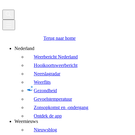
Terug naar home
Nederland
Weerbericht Nederland
Hooikoortsweerbericht
Neerslagradar
Weerflits
Gezondheid
Gevoelstemperatuur
Zonsopkomst en -ondergang
Ontdek de app
Weernieuws
Nieuwsblog