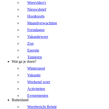
Weervideo's
Nieuwsbrief
Hooikoorts
Maandverwachting
Feestdagen
Vakantieweer
Zon
Energie
Tuinieren
Wat ga je doen?
Wintersport
Vakantie
Weekend weer
Activiteiten
Evenementen
Buitenland
Weerbericht België