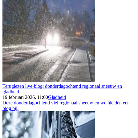
Teruglezen live-blog: donderdagochtend regionaal sneeuw en
gladheid
19 februari 2026, 11:00
Gladheid
Deze donderdagochtend viel regionaal sneeuw en we hielden een
blog bij.