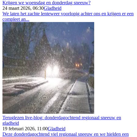
Krijgen we woensdag en donderdag sneeuw?
24 maart 2026, 06:30
Gladheid
We laten het zachte lenteweer voorlopig achter ons en krijgen er een
compleet an...
Teruglezen live-blog: donderdagochtend regionaal sneeuw en
gladheid
19 februari 2026, 11:00
Gladheid
Deze donderdagochtend viel regionaal sneeuw en we hielden een