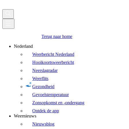
Terug naar home
Nederland
Weerbericht Nederland
Hooikoortsweerbericht
Neerslagradar
Weerflits
Gezondheid
Gevoelstemperatuur
Zonsopkomst en -ondergang
Ontdek de app
Weernieuws
Nieuwsblog