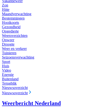
Vakantieweer
Zon
Hitte
Maandverwachting
Bestemmingen
Hooikoorts
Gezondheid
Ongedierte
Weeroverzichten
Onweer
Droogte
Weer en verkeer
Tuinieren
Seizoensverwachting
Sport
Huis
Video
Energie
Buitenland
Terugblik
Nieuwsoverzicht
Nieuwsoverzicht
Weerbericht Nederland