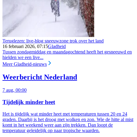
Teruglezen: live-blog sneeuwzone trok over het land
16 februari 2026, 07:15
Gladheid
Tussen zondagmiddag en maandagochtend heeft het gesneeuwd en
hielden we een live...
Meer Gladheid-nieuws
Weerbericht Nederland
7 aug, 00:00
Tijdelijk minder heet
Het is tijdelijk wat minder heet met temperaturen tussen 20 en 24
graden. Daarbij is het droog met wolken en zon. Wie de hitte al mist
komt in het weekend weer aan zijn trekken. Dan loopt de
temperatuur geleidelijk op naar tropische waarden.