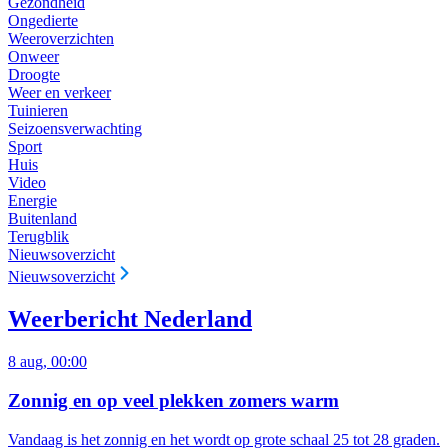
Gezondheid
Ongedierte
Weeroverzichten
Onweer
Droogte
Weer en verkeer
Tuinieren
Seizoensverwachting
Sport
Huis
Video
Energie
Buitenland
Terugblik
Nieuwsoverzicht
Nieuwsoverzicht
Weerbericht Nederland
8 aug, 00:00
Zonnig en op veel plekken zomers warm
Vandaag is het zonnig en het wordt op grote schaal 25 tot 28 graden.