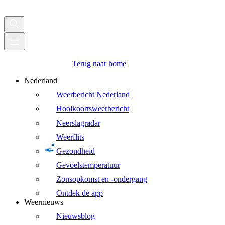
Terug naar home
Nederland
Weerbericht Nederland
Hooikoortsweerbericht
Neerslagradar
Weerflits
Gezondheid
Gevoelstemperatuur
Zonsopkomst en -ondergang
Ontdek de app
Weernieuws
Nieuwsblog