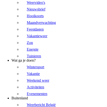
Weervideo's
Nieuwsbrief
Hooikoorts
Maandverwachting
Feestdagen
Vakantieweer
Zon
Energie
Tuinieren
Wat ga je doen?
Wintersport
Vakantie
Weekend weer
Activiteiten
Evenementen
Buitenland
Weerbericht België