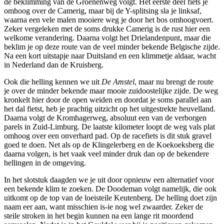
de beklimming van de Groenenweg volgt. Het eerste deel fiets je
omhoog over de Camerig, maar bij de Y-splitsing sla je linksaf,
waarna een vele malen mooiere weg je door het bos omhoogvoert.
Zeker vergeleken met de soms drukke Camerig is de rust hier een
welkome verandering. Daarna volgt het Drielandenpunt, maar die
beklim je op deze route van de veel minder bekende Belgische zijde.
Na een kort uitstapje naar Duitsland en een klimmetje aldaar, wacht
in Nederland dan de Kruisberg.
Ook die helling kennen we uit
De Amstel
, maar nu brengt de route
je over de minder bekende maar mooie zuidoostelijke zijde. De weg
kronkelt hier door de open weiden en doordat je soms parallel aan
het dal fietst, heb je prachtig uitzicht op het uitgestrekte heuvelland.
Daarna volgt de Kromhagerweg, absoluut een van de verborgen
parels in Zuid-Limburg. De laatste kilometer loopt de weg vals plat
omhoog over een onverhard pad. Op de racefiets is dit stuk gravel
goed te doen. Net als op de Klingelerberg en de Koekoeksberg die
daarna volgen, is het vaak veel minder druk dan op de bekendere
hellingen in de omgeving.
In het slotstuk daagden we je uit door opnieuw een alternatief voor
een bekende klim te zoeken. De Doodeman volgt namelijk, die ook
uitkomt op de top van de loeisteile Keutenberg. De helling doet zijn
naam eer aan, want misschien is-ie nog wel zwaarder. Zeker de
steile stroken in het begin kunnen na een lange rit moordend