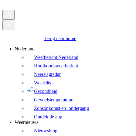
Terug naar home
Nederland
Weerbericht Nederland
Hooikoortsweerbericht
Neerslagradar
Weerflits
Gezondheid
Gevoelstemperatuur
Zonsopkomst en -ondergang
Ontdek de app
Weernieuws
Nieuwsblog