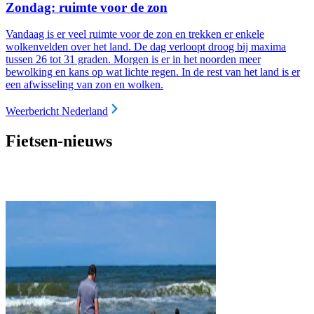
Zondag: ruimte voor de zon
Vandaag is er veel ruimte voor de zon en trekken er enkele
wolkenvelden over het land. De dag verloopt droog bij maxima
tussen 26 tot 31 graden. Morgen is er in het noorden meer
bewolking en kans op wat lichte regen. In de rest van het land is er
een afwisseling van zon en wolken.
Weerbericht Nederland
Fietsen-nieuws