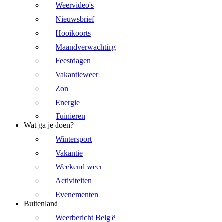
Weervideo's
Nieuwsbrief
Hooikoorts
Maandverwachting
Feestdagen
Vakantieweer
Zon
Energie
Tuinieren
Wat ga je doen?
Wintersport
Vakantie
Weekend weer
Activiteiten
Evenementen
Buitenland
Weerbericht België