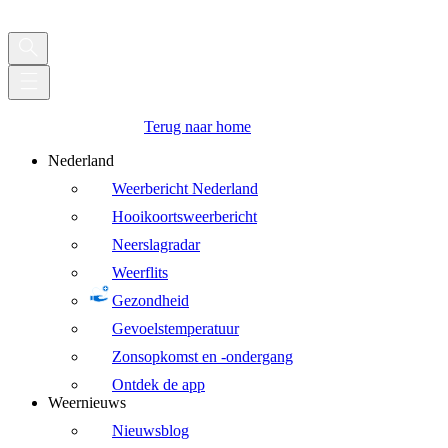
Terug naar home
Nederland
Weerbericht Nederland
Hooikoortsweerbericht
Neerslagradar
Weerflits
Gezondheid
Gevoelstemperatuur
Zonsopkomst en -ondergang
Ontdek de app
Weernieuws
Nieuwsblog