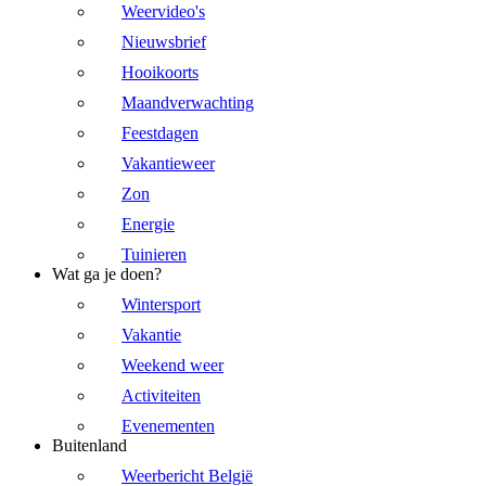
Weervideo's
Nieuwsbrief
Hooikoorts
Maandverwachting
Feestdagen
Vakantieweer
Zon
Energie
Tuinieren
Wat ga je doen?
Wintersport
Vakantie
Weekend weer
Activiteiten
Evenementen
Buitenland
Weerbericht België