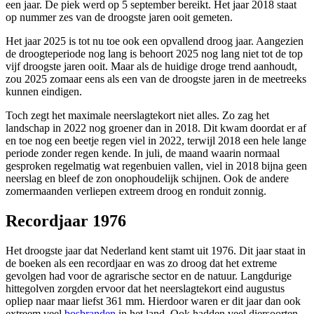
een jaar. De piek werd op 5 september bereikt. Het jaar 2018 staat
op nummer zes van de droogste jaren ooit gemeten.
Het jaar 2025 is tot nu toe ook een opvallend droog jaar. Aangezien
de droogteperiode nog lang is behoort 2025 nog lang niet tot de top
vijf droogste jaren ooit. Maar als de huidige droge trend aanhoudt,
zou 2025 zomaar eens als een van de droogste jaren in de meetreeks
kunnen eindigen.
Toch zegt het maximale neerslagtekort niet alles. Zo zag het
landschap in 2022 nog groener dan in 2018. Dit kwam doordat er af
en toe nog een beetje regen viel in 2022, terwijl 2018 een hele lange
periode zonder regen kende. In juli, de maand waarin normaal
gesproken regelmatig wat regenbuien vallen, viel in 2018 bijna geen
neerslag en bleef de zon onophoudelijk schijnen. Ook de andere
zomermaanden verliepen extreem droog en ronduit zonnig.
Recordjaar 1976
Het droogste jaar dat Nederland kent stamt uit 1976. Dit jaar staat in
de boeken als een recordjaar en was zo droog dat het extreme
gevolgen had voor de agrarische sector en de natuur. Langdurige
hittegolven zorgden ervoor dat het neerslagtekort eind augustus
opliep naar maar liefst 361 mm. Hierdoor waren er dit jaar dan ook
extreem veel
bosbranden
in het land. Ook hadden veel diersoorten