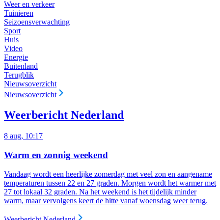
Weer en verkeer
Tuinieren
Seizoensverwachting
Sport
Huis
Video
Energie
Buitenland
Terugblik
Nieuwsoverzicht
Nieuwsoverzicht
Weerbericht Nederland
8 aug, 10:17
Warm en zonnig weekend
Vandaag wordt een heerlijke zomerdag met veel zon en aangename
temperaturen tussen 22 en 27 graden. Morgen wordt het warmer met
27 tot lokaal 32 graden. Na het weekend is het tijdelijk minder
warm, maar vervolgens keert de hitte vanaf woensdag weer terug.
Weerbericht Nederland