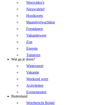
Weervideo's
Nieuwsbrief
Hooikoorts
Maandverwachting
Feestdagen
Vakantieweer
Zon
Energie
Tuinieren
Wat ga je doen?
Wintersport
Vakantie
Weekend weer
Activiteiten
Evenementen
Buitenland
Weerbericht België