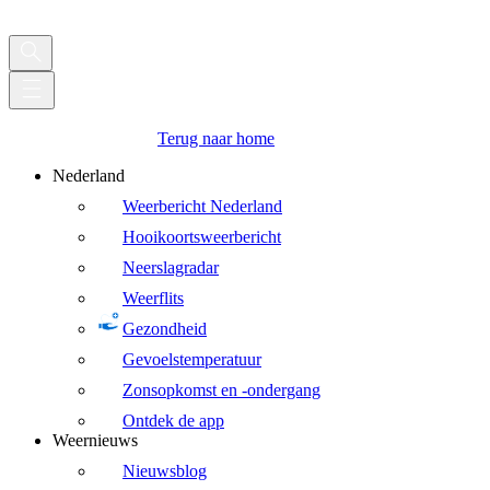
Terug naar home
Nederland
Weerbericht Nederland
Hooikoortsweerbericht
Neerslagradar
Weerflits
Gezondheid
Gevoelstemperatuur
Zonsopkomst en -ondergang
Ontdek de app
Weernieuws
Nieuwsblog