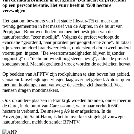
op een persconferentie. Het vuur heeft al 4500 hectare
verzwolgen.
Het gaat om bewoners van het stadje Ille-sur-Têt en meer dan
twintig gemeenten in het massief van de Aspres, in de buurt van
Perpignan. Brandweerlieden noemen het bestrijden van de
natuurbranden "zeer moeilijk". Volgens de prefect verloopt de
evacuatie "geordend, naar prioriteit per geografische zone". In totaal
zijn zevenhonderd brandweerlieden, ondersteund door tweehonderd
voertuigen, ingezet. "De weersomstandigheden blijven bijzonder
ongunstig" en "de brand woedt nog steeds hevig", aldus de prefect
zondagavond. Maandagochtend vroeg worden de activiteiten hervat.
Op beelden van AFPTV zijn rookpluimen te zien boven het gebied.
Canadair-blusvliegtuigen vliegen laag over het gebied. Auto's rijden
met hun koplampen aan vanwege de slechte zichtbaarheid. Veel
mensen dragen mondmaskers.
Ook op andere plaatsen in Frankrijk woeden branden, onder meer in
de Gard, in de buurt van Carcassonne, waar naar verluidt 650
hectare is verbrand. De snelweg A9 is er afgesloten. In de
Auvergne, bij Saint-Haon, is het treinverkeer stilgelegd vanwege
natuurbranden, meldt de zender BFMTV.