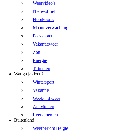
Weervideo's
Nieuwsbrief
Hooikoorts
Maandverwachting
Feestdagen
Vakantieweer
Zon
Energie
Tuinieren
Wat ga je doen?
Wintersport
Vakantie
Weekend weer
Activiteiten
Evenementen
Buitenland
Weerbericht België