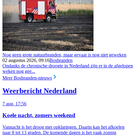
Nog geen grote natuurbranden, maar gevaar is nog niet geweken
02 augustus 2026, 09:16
Bosbranden
Ondanks de chronische droogte in Nederland zijn er in de afgelopen
weken nog gee...
Meer Bosbranden-nieuws
Weerbericht Nederland
7 aug, 17:56
Koele nacht, zomers weekend
Vannacht is het droog met opklaringen. Daarin kan het afkoelen
naar 8 tot 13 graden. De komende dagen is het vaak zonnig