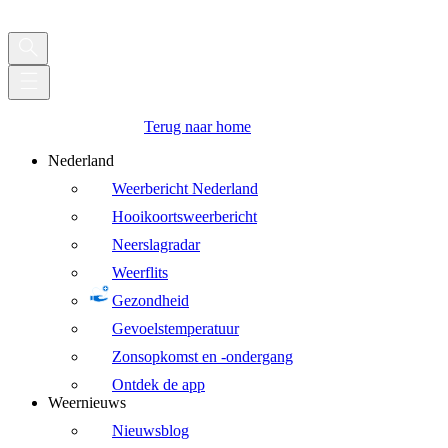
Terug naar home
Nederland
Weerbericht Nederland
Hooikoortsweerbericht
Neerslagradar
Weerflits
Gezondheid
Gevoelstemperatuur
Zonsopkomst en -ondergang
Ontdek de app
Weernieuws
Nieuwsblog