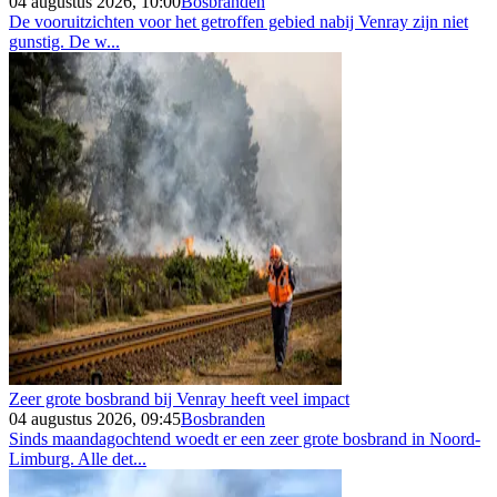
04 augustus 2026, 10:00
Bosbranden
De vooruitzichten voor het getroffen gebied nabij Venray zijn niet
gunstig. De w...
Zeer grote bosbrand bij Venray heeft veel impact
04 augustus 2026, 09:45
Bosbranden
Sinds maandagochtend woedt er een zeer grote bosbrand in Noord-
Limburg. Alle det...