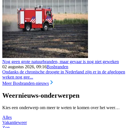
Nog geen grote natuurbranden, maar gevaar is nog niet geweken
02 augustus 2026, 09:16
Bosbranden
Ondanks de chronische droogte in Nederland zijn er in de afgelopen
weken nog gee...
Meer Bosbranden-nieuws
Weernieuws-onderwerpen
Kies een onderwerp om meer te weten te komen over het weer…
Alles
Vakantieweer
Zon