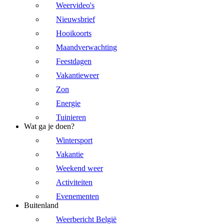
Weervideo's
Nieuwsbrief
Hooikoorts
Maandverwachting
Feestdagen
Vakantieweer
Zon
Energie
Tuinieren
Wat ga je doen?
Wintersport
Vakantie
Weekend weer
Activiteiten
Evenementen
Buitenland
Weerbericht België