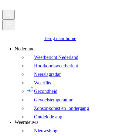
Terug naar home
Nederland
Weerbericht Nederland
Hooikoortsweerbericht
Neerslagradar
Weerflits
Gezondheid
Gevoelstemperatuur
Zonsopkomst en -ondergang
Ontdek de app
Weernieuws
Nieuwsblog